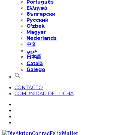
Português
Eλληνικά
български
Русский
O’zbek
Magyar
Nederlands
中文
عربي
日本語
Català
Galego
CONTACTO
COMUNIDAD DE LUCHA