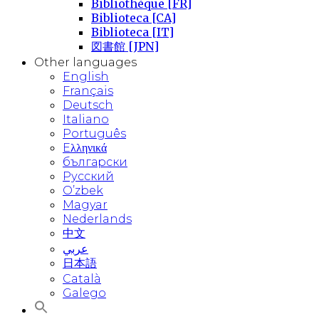
Bibliothèque [FR]
Biblioteca [CA]
Biblioteca [IT]
図書館 [JPN]
Other languages
English
Français
Deutsch
Italiano
Português
Eλληνικά
български
Русский
O’zbek
Magyar
Nederlands
中文
عربي
日本語
Català
Galego