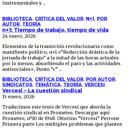
instrumentales y ...
BIBLIOTECA
,
CRÍTICA DEL VALOR
,
N+1
,
POR
AUTOR
,
TEORÍA
n+1: Tiempo de trabajo, tiempo de vida
24 enero, 2026
Elementos de la transición revolucionaria como
manifiesto político, n+1 «“Reducción drástica de la
jornada de trabajo” a la mitad de las horas actuales
por lo menos, absorbiendo el paro y las actividades
antisociales», Punto “c” ...
BIBLIOTECA
,
CRÍTICA DEL VALOR
,
POR AUTOR
,
SINDICATOS
,
TEMÁTICA
,
TEORÍA
,
VERCESI
Vercesi – La cuestión sindical
15 enero, 2026
Traducimos este texto de Vercesi que aborda la
cuestión sindical en Prometeo. Descargar aquí
Prometeo, nº10 de 1948. Ottorino “Vercesi” Perrone
Primera parte Los múltiples problemas que plantea