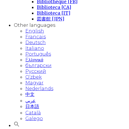
Bibliothèque [FR]
Biblioteca [CA]
Biblioteca [IT]
図書館 [JPN]
Other languages
English
Français
Deutsch
Italiano
Português
Eλληνικά
български
Русский
O’zbek
Magyar
Nederlands
中文
عربي
日本語
Català
Galego