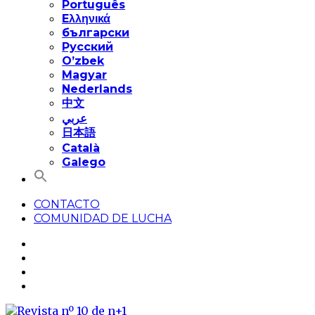
Português
Eλληνικά
български
Русский
O’zbek
Magyar
Nederlands
中文
عربي
日本語
Català
Galego
CONTACTO
COMUNIDAD DE LUCHA