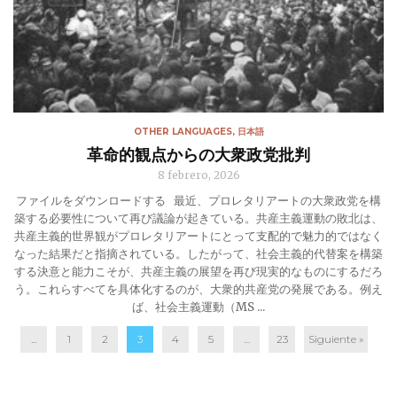
OTHER LANGUAGES
,
日本語
革命的観点からの大衆政党批判
8 febrero, 2026
ファイルをダウンロードする 最近、プロレタリアートの大衆政党を構
築する必要性について再び議論が起きている。共産主義運動の敗北は、
共産主義的世界観がプロレタリアートにとって支配的で魅力的ではなく
なった結果だと指摘されている。したがって、社会主義的代替案を構築
する決意と能力こそが、共産主義の展望を再び現実的なものにするだろ
う。これらすべてを具体化するのが、大衆的共産党の発展である。例え
ば、社会主義運動（MS ...
...
1
2
3
4
5
…
23
Siguiente »