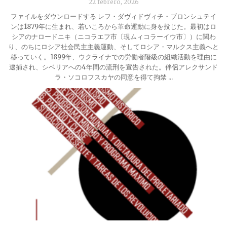
22 febrero, 2026
ファイルをダウンロードする レフ・ダヴィドヴィチ・ブロンシュテイ
ンは1879年に生まれ、若いころから革命運動に身を投じた。最初はロ
シアのナロードニキ（ニコラエフ市〔現ムィコラーイウ市〕）に関わ
り、のちにロシア社会民主主義運動、そしてロシア・マルクス主義へと
移っていく。1899年、ウクライナでの労働者階級の組織活動を理由に
逮捕され、シベリアへの4年間の流刑を宣告された。伴侶アレクサンド
ラ・ソコロフスカヤの同意を得て拘禁 ...