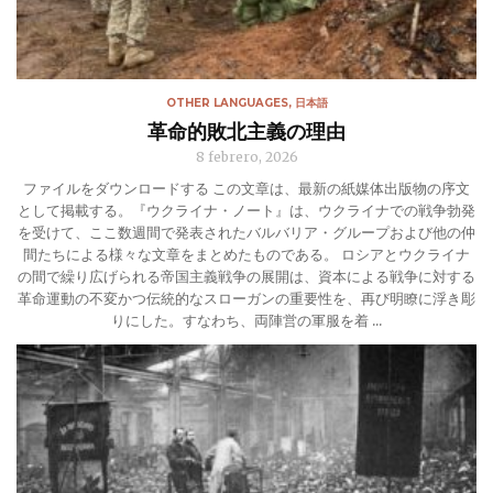
OTHER LANGUAGES
,
日本語
革命的敗北主義の理由
8 febrero, 2026
ファイルをダウンロードする この文章は、最新の紙媒体出版物の序文
として掲載する。『ウクライナ・ノート』は、ウクライナでの戦争勃発
を受けて、ここ数週間で発表されたバルバリア・グループおよび他の仲
間たちによる様々な文章をまとめたものである。 ロシアとウクライナ
の間で繰り広げられる帝国主義戦争の展開は、資本による戦争に対する
革命運動の不変かつ伝統的なスローガンの重要性を、再び明瞭に浮き彫
りにした。すなわち、両陣営の軍服を着 ...