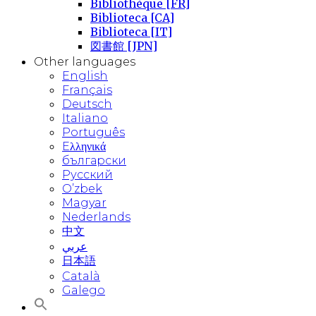
Bibliothèque [FR]
Biblioteca [CA]
Biblioteca [IT]
図書館 [JPN]
Other languages
English
Français
Deutsch
Italiano
Português
Eλληνικά
български
Русский
O’zbek
Magyar
Nederlands
中文
عربي
日本語
Català
Galego