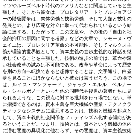
イツやルーズベルト時代のアメリカなどに関連していると主
張した。そこから彼女は、プロレタリアートとブルジョアジ
ーの階級闘争は、肉体労働と技術労働、そして人類と技術の
発展との、より広範な対立に取って代わられているという結
論に達する。したがって、この文章や、その後の『自由と社
会的抑圧の原因に関する考察』などの文章で、シモーヌ・ヴ
ェイユは、プロレタリア革命の不可能性、そしてマルクス主
義が理論的世界観として、資本主義の進歩主義的な神話を継
承していることを主張した。技術の進歩の前では、革命や深
い社会改革の試みは不可能である。改革や革命によって歴史
を別の方向へ転換できると想像することは、文字通り、白昼
夢を見ることにほかならないと彼女は言うだろう。この場で
は、ルイス・マンフォード、ジャック・エルル、ベルナー
ル・シャルボノーといった他の同時代や後世の著者たちに見
られるような、この視点に対する批判を行う場ではない。単
に指摘できるのは、資本主義を巨大機械や産業・テクノクラ
ティックなシステムに還元することは、技術と機械を起点と
して、資本主義的社会関係をフェティシズム化する傾向があ
るということだ。つまり、技術とは、資本という機械の体内
に潜む悪魔の具現化に他ならず、その悪魔は、資本主義技術