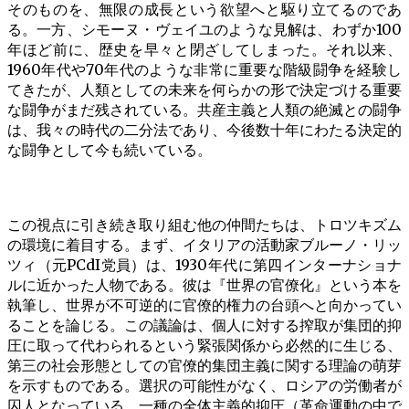
そのものを、無限の成長という欲望へと駆り立てるのであ
る。一方、シモーヌ・ヴェイユのような見解は、わずか100
年ほど前に、歴史を早々と閉ざしてしまった。それ以来、
1960年代や70年代のような非常に重要な階級闘争を経験し
てきたが、人類としての未来を何らかの形で決定づける重要
な闘争がまだ残されている。共産主義と人類の絶滅との闘争
は、我々の時代の二分法であり、今後数十年にわたる決定的
な闘争として今も続いている。
この視点に引き続き取り組む他の仲間たちは、トロツキズム
の環境に着目する。まず、イタリアの活動家ブルーノ・リッ
ツィ（元PCdI党員）は、1930年代に第四インターナショナ
ルに近かった人物である。彼は『世界の官僚化』という本を
執筆し、世界が不可逆的に官僚的権力の台頭へと向かってい
ることを論じる。この議論は、個人に対する搾取が集団的抑
圧に取って代わられるという緊張関係から必然的に生じる、
第三の社会形態としての官僚的集団主義に関する理論の萌芽
を示すものである。選択の可能性がなく、ロシアの労働者が
囚人となっている、一種の全体主義的抑圧（革命運動の中で