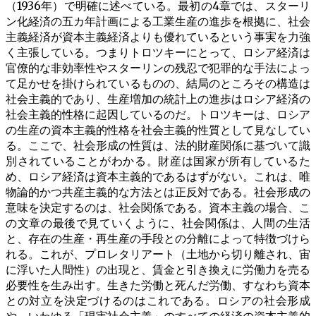
（1936年）で明確に述べている。最初の4章では、スターリ
ン化経済の五カ年計画による工業生産の進歩を根拠に、社会
主義経済が資本主義経済よりも優れているという事実を力強
く主張している。つまりトロツキーにとって、ロシア経済は
官僚的な非効率性やスターリンの残忍で犯罪的な手法によっ
て足かせを掛けられているものの、結局のところその構造は
社会主義的であり、生産増加の統計上の進歩はロシア経済の
社会主義的性格に起因しているのだ。トロツキーは、ロシア
の生産の資本主義的性格を社会主義的性質として見なしてい
る。ここで、社会形成の性質は、法的財産関係に基づいて識
別されていることがわかる。財産は国家が所有しているた
め、ロシア経済は資本主義的であるはずがない。これは、唯
物論的かつ共産主義的な方法とは正反対である。社会形成の
意味を決定するのは、社会関係である。資本主義の場合、こ
の文章の最後で見ていくように、社会関係は、人間の生活
と、存在の生産・再生産の手段との分離によって特徴づけら
れる。これが、プロレタリアート（土地から切り離され、宙
に浮いた人間性）の出現と、賃金と引き換えに労働力を売る
必要性を生み出す。生きた労働と死んだ労働、すなわち資本
との対立を決定づけるのはこれである。ロシアの社会形成