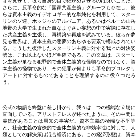
オを見せて、彼ら自身の目で確かめさせるのは良いことだ。
さらに、反革命的な「国家共産主義」グループも存在し、彼
らは資本主義のイデオロギー的な単純化を利用して、スター
リンのソ連、ホッジャのアルバニア、あるいはペルーの山岳
地帯の大学で生まれた血なまぐさい妄想の中で実際に存在し
た共産主義を主張し、再構築や再建を試みている。彼らが夢
見る世界は、資本主義の悪夢のあらゆる要素で構成されてい
る。こうした復活したスターリン主義に対する我々の対決姿
勢は、これ以上ないほど明確である。この文章は、スターリ
ン主義が単なる犯罪的で全体主義的な怪物なのではなく、資
本主義の怪物であり、その犯罪が何よりも革命的プロレタリ
アートに対するものであることを理解するのに役立つだろ
う。
公式の物語も終盤に差し掛かり、我々は二つの極端な立場に
直面している。アリストテレスが述べたように、その中間に
美徳があることは周知の事実だ。資本主義の極端な不平等
と、社会主義の官僚的で全体主義的な非効率性に対して、人
類としての解決策は混合経済にある。この経済形態は、資本