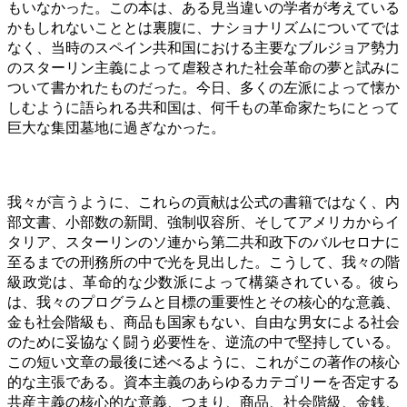
もいなかった。この本は、ある見当違いの学者が考えている
かもしれないこととは裏腹に、ナショナリズムについてでは
なく、当時のスペイン共和国における主要なブルジョア勢力
のスターリン主義によって虐殺された社会革命の夢と試みに
ついて書かれたものだった。今日、多くの左派によって懐か
しむように語られる共和国は、何千もの革命家たちにとって
巨大な集団墓地に過ぎなかった。
我々が言うように、これらの貢献は公式の書籍ではなく、内
部文書、小部数の新聞、強制収容所、そしてアメリカからイ
タリア、スターリンのソ連から第二共和政下のバルセロナに
至るまでの刑務所の中で光を見出した。こうして、我々の階
級政党は、革命的な少数派によって構築されている。彼ら
は、我々のプログラムと目標の重要性とその核心的な意義、
金も社会階級も、商品も国家もない、自由な男女による社会
のために妥協なく闘う必要性を、逆流の中で堅持している。
この短い文章の最後に述べるように、これがこの著作の核心
的な主張である。資本主義のあらゆるカテゴリーを否定する
共産主義の核心的な意義、つまり、商品、社会階級、金銭、