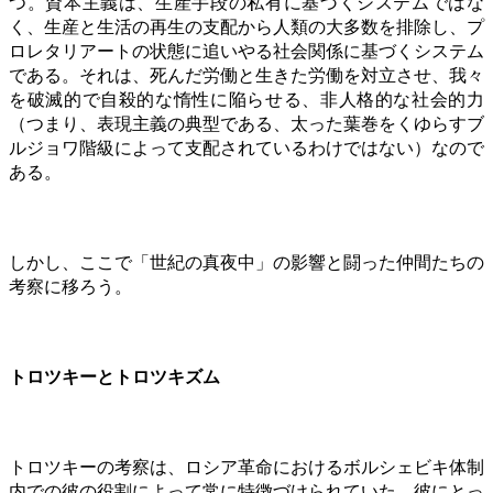
つ。資本主義は、生産手段の私有に基づくシステムではな
く、生産と生活の再生の支配から人類の大多数を排除し、プ
ロレタリアートの状態に追いやる社会関係に基づくシステム
である。それは、死んだ労働と生きた労働を対立させ、我々
を破滅的で自殺的な惰性に陥らせる、非人格的な社会的力
（つまり、表現主義の典型である、太った葉巻をくゆらすブ
ルジョワ階級によって支配されているわけではない）なので
ある。
しかし、ここで「世紀の真夜中」の影響と闘った仲間たちの
考察に移ろう。
トロツキーとトロツキズム
トロツキーの考察は、ロシア革命におけるボルシェビキ体制
内での彼の役割によって常に特徴づけられていた。彼にとっ