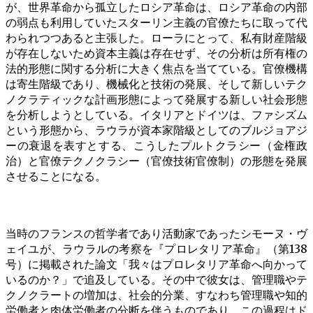
が、世界革命から孤立したロシア革命は、ロシア革命の内部
の弱点も利用していたスターリン主義の官僚たちに取って代
わられつつあると主張した。ローラにとって、私有財産階級
が存在しないため資本主義は存在せず、その分析は所有権の
法的形態に関する分析に大きく焦点を当てている。官僚機構
は寄生階級であり、機械化と技術の発展、そして新しいテク
ノクラティックな計画形態によって発展する新しい社会形態
を分析しようとしている。イタリアとドイツは、ファシズム
という形態から、ラウラが資本家階級としてのブルジョアジ
ーの衰退を表すとする、こうしたプルトクラシー（金権政
治）と官僚テクノクラシー（官僚技術官僚制）の形態を発展
させることになる。
当時のフランスの哲学者であり活動家であったシモーヌ・ヴ
ェイユが、ラウラルの考察を『プロレタリア革命』（第138
号）に掲載された論文「我々はプロレタリア革命へ向かって
いるのか？」で追及している。その中で彼女は、管理職やテ
クノクラートの増加は、社会的分業、すなわち管理職や知的
労働者と肉体労働者の分断を伴うものであり、この過程はド