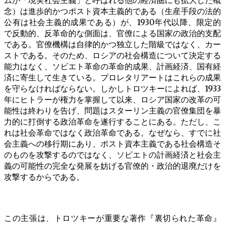
ムが「現実社会主義」と呼ばれる他の経済圏にも拡大した概
念）は進歩的かつポスト資本主義的である（生産手段の法的
公有は社会主義的成果である）が、1930年代以降、限定的
で反動的、反革命的な側面は、官僚による国家の政治的支配
である。官僚機構は自律的かつ独立した階級ではなく、カー
ストである。そのため、ロシアの社会構造について決定する
能力はなく、ソビエト革命の革命的成果、計画経済、国有経
済に寄生して生きている。プロレタリアートはこれらの成果
を守らなければならない。しかしトロツキーによれば、1933
年にヒトラーが権力を掌握して以来、ロシア国家の改革の可
能性は終わりを告げ、問題はスターリン主義の官僚集団を暴
力的に打倒する政治革命を遂行することにある。ただし、こ
れは社会革命ではなく政治革命である。なぜなら、すでに社
会主義への移行期にあり、ポスト資本主義である社会構造そ
のものを攻撃するのではなく、ソビエトの計画経済と社会主
義の可能性の完全な発展を妨げる官僚的・政治的退廃だけを
攻撃するからである。
この主張は、トロツキーが重要な著作『裏切られた革命』