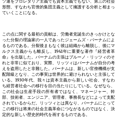
ソ連をプロレタリア主義でも資本主義でもない、第三の社会
形態、すなわち官僚的集団主義として擁護する分析と相まっ
ていくことになる。
この点に関する最初の貢献は、労働者党誕生のきっかけとな
った分裂の理論家の一人であったジェームズ・バーナムによ
るものである。分裂後まもなく彼は組織から離脱し、後にマ
ルクス主義からも離反し、1941年に重要な著作『経営者革
命』を出版した。バーナムの主張はブルーノ・リッツィのそ
れと非常に似ており、実際、リッツィはバーナムが自分の考
えを盗用したと非難した。バーナムは、新しい官僚機構が支
配階級となり、この事実は世界的に避けられないと主張して
いる。1930年代、我々は資本主義から新しい社会、すなわ
ち経営者社会への移行を目の当たりにしている。なぜなら、
この社会は生産手段の所有者ではなく、マネージャー、幹
部、技術者、エンジニア、管理者、事務長などによって支配
されているからだ。リッツィとは異なり、バーナムにとって
この移行は将来の社会主義革命につながるものではなく、決
定的な新しい歴史的時代を画するものである。