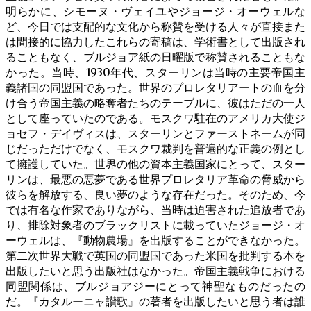
明らかに、シモーヌ・ヴェイユやジョージ・オーウェルな
ど、今日では支配的な文化から称賛を受ける人々が直接また
は間接的に協力したこれらの寄稿は、学術書として出版され
ることもなく、ブルジョア紙の日曜版で称賛されることもな
かった。当時、1930年代、スターリンは当時の主要帝国主
義諸国の同盟国であった。世界のプロレタリアートの血を分
け合う帝国主義の略奪者たちのテーブルに、彼はただの一人
として座っていたのである。モスクワ駐在のアメリカ大使ジ
ョセフ・デイヴィスは、スターリンとファーストネームが同
じだっただけでなく、モスクワ裁判を普遍的な正義の例とし
て擁護していた。世界の他の資本主義国家にとって、スター
リンは、最悪の悪夢である世界プロレタリア革命の脅威から
彼らを解放する、良い夢のような存在だった。そのため、今
では有名な作家でありながら、当時は迫害された追放者であ
り、排除対象者のブラックリストに載っていたジョージ・オ
ーウェルは、『動物農場』を出版することができなかった。
第二次世界大戦で英国の同盟国であった米国を批判する本を
出版したいと思う出版社はなかった。帝国主義戦争における
同盟関係は、ブルジョアジーにとって神聖なものだったの
だ。『カタルーニャ讃歌』の著者を出版したいと思う者は誰