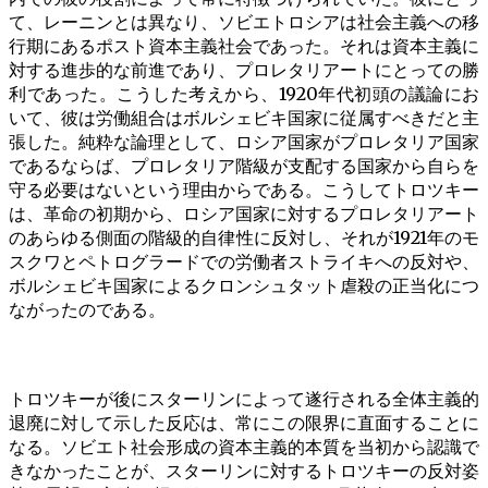
て、レーニンとは異なり、ソビエトロシアは社会主義への移
行期にあるポスト資本主義社会であった。それは資本主義に
対する進歩的な前進であり、プロレタリアートにとっての勝
利であった。こうした考えから、1920年代初頭の議論にお
いて、彼は労働組合はボルシェビキ国家に従属すべきだと主
張した。純粋な論理として、ロシア国家がプロレタリア国家
であるならば、プロレタリア階級が支配する国家から自らを
守る必要はないという理由からである。こうしてトロツキー
は、革命の初期から、ロシア国家に対するプロレタリアート
のあらゆる側面の階級的自律性に反対し、それが1921年のモ
スクワとペトログラードでの労働者ストライキへの反対や、
ボルシェビキ国家によるクロンシュタット虐殺の正当化につ
ながったのである。
トロツキーが後にスターリンによって遂行される全体主義的
退廃に対して示した反応は、常にこの限界に直面することに
なる。ソビエト社会形成の資本主義的本質を当初から認識で
きなかったことが、スターリンに対するトロツキーの反対姿