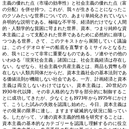
主義の優れた点（市場の効率性）と社会主義の優れた点（富
の分配）を併せ持つ。これが、我々が生きることになったこ
のクソみたいな世界についての、あまり単純化されていない
弁明的な説明である。極端な不平等、経済的だけでなく人間
的・人類学的な貧困に苛まれた世界、資本、つまり純粋な資
本主義によって支配された世界であるために必然的に崩壊し
つつある世界。さて、このテキストから展開していく議論
は、このイデオロギーの船底を直撃するミサイルとなるた
め、我々にとって非常に重要なものである。ソ連やその他の
いわゆる「現実社会主義」諸国には、社会主義経済は存在し
ない。なぜなら、社会主義や共産主義とは、商品も貨幣も存
在しない人類共同体だからだ。資本主義社会の基本法則であ
る価値法則が機能しない社会である。一方、計画経済と資本
主義は両立しないわけではない。資本主義は、20世紀の
1930年代以降、その非人格的な力学を部分的に制御するこ
とに成功してきたが、少なくとも1973年から1975年にかけ
て、こうした試みの失敗を認識し始めた。今日、資本主義は
その発展の限界に達し、ますます破滅的な状況に陥ってい
る。したがって、ソ連の資本主義的性格を研究することは、
資本主義の基本的なカテゴリーを認識し理解するのに役立