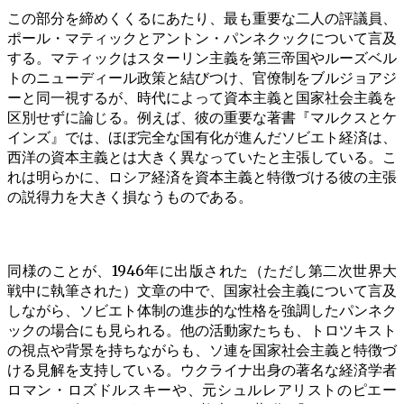
この部分を締めくくるにあたり、最も重要な二人の評議員、
ポール・マティックとアントン・パンネクックについて言及
する。マティックはスターリン主義を第三帝国やルーズベル
トのニューディール政策と結びつけ、官僚制をブルジョアジ
ーと同一視するが、時代によって資本主義と国家社会主義を
区別せずに論じる。例えば、彼の重要な著書『マルクスとケ
インズ』では、ほぼ完全な国有化が進んだソビエト経済は、
西洋の資本主義とは大きく異なっていたと主張している。こ
れは明らかに、ロシア経済を資本主義と特徴づける彼の主張
の説得力を大きく損なうものである。
同様のことが、1946年に出版された（ただし第二次世界大
戦中に執筆された）文章の中で、国家社会主義について言及
しながら、ソビエト体制の進歩的な性格を強調したパンネク
ックの場合にも見られる。他の活動家たちも、トロツキスト
の視点や背景を持ちながらも、ソ連を国家社会主義と特徴づ
ける見解を支持している。ウクライナ出身の著名な経済学者
ロマン・ロズドルスキーや、元シュルレアリストのピエー