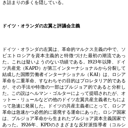
き詰まりの多くを隠している。
ドイツ・オランダの左翼と評議会主義
ドイツ・オランダの左翼は、革命的マルクス主義の中で、ソ
ビエトロシアを資本主義的と特徴づけた最初の潮流であっ
た。これは疑いようのない功績である。1923年以降、ドイ
ツ共産党（KAPD）が第三インターナショナルから分裂して
結成した国際労働者インターナショナル（KAI）は、ロシア
革命を二重革命、すなわちその目的はプロレタリア的である
が、その手法や特徴の一部はブルジョア的であると分析し
た。この説はヘルマン・ゴルターによって提唱されたが、オ
ットー・リュールなどの他のドイツ左翼共産主義者たちによ
って急速に発展した。ドイツの共産主義者にとって、ロシア
革命は急速かつ必然的に退廃する運命にあった。ロシア国家
は、ブルジョア革命から生まれたブルジョア資本主義国家で
あった。1926年、KPDのさまざまな反対派指導者（コルシ