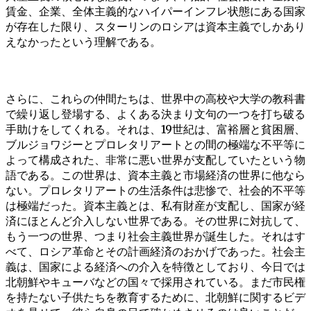
賃金、企業、全体主義的なハイパーインフレ状態にある国家
が存在した限り、スターリンのロシアは資本主義でしかあり
えなかったという理解である。
さらに、これらの仲間たちは、世界中の高校や大学の教科書
で繰り返し登場する、よくある決まり文句の一つを打ち破る
手助けをしてくれる。それは、19世紀は、富裕層と貧困層、
ブルジョワジーとプロレタリアートとの間の極端な不平等に
よって構成された、非常に悪い世界が支配していたという物
語である。この世界は、資本主義と市場経済の世界に他なら
ない。プロレタリアートの生活条件は悲惨で、社会的不平等
は極端だった。資本主義とは、私有財産が支配し、国家が経
済にほとんど介入しない世界である。その世界に対抗して、
もう一つの世界、つまり社会主義世界が誕生した。それはす
べて、ロシア革命とその計画経済のおかげであった。社会主
義は、国家による経済への介入を特徴としており、今日では
北朝鮮やキューバなどの国々で採用されている。まだ市民権
を持たない子供たちを教育するために、北朝鮮に関するビデ