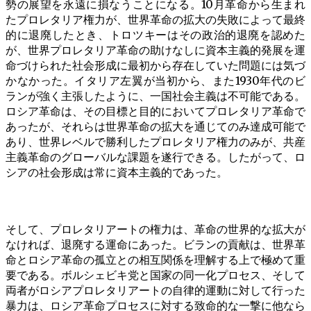
勢の展望を永遠に損なうことになる。10月革命から生まれ
たプロレタリア権力が、世界革命の拡大の失敗によって最終
的に退廃したとき、トロツキーはその政治的退廃を認めた
が、世界プロレタリア革命の助けなしに資本主義的発展を運
命づけられた社会形成に最初から存在していた問題には気づ
かなかった。イタリア左翼が当初から、また1930年代のビ
ランが強く主張したように、一国社会主義は不可能である。
ロシア革命は、その目標と目的においてプロレタリア革命で
あったが、それらは世界革命の拡大を通じてのみ達成可能で
あり、世界レベルで勝利したプロレタリア権力のみが、共産
主義革命のグローバルな課題を遂行できる。したがって、ロ
シアの社会形成は常に資本主義的であった。
そして、プロレタリアートの権力は、革命の世界的な拡大が
なければ、退廃する運命にあった。ビランの貢献は、世界革
命とロシア革命の孤立との相互関係を理解する上で極めて重
要である。ボルシェビキ党と国家の同一化プロセス、そして
両者がロシアプロレタリアートの自律的運動に対して行った
暴力は、ロシア革命プロセスに対する致命的な一撃に他なら