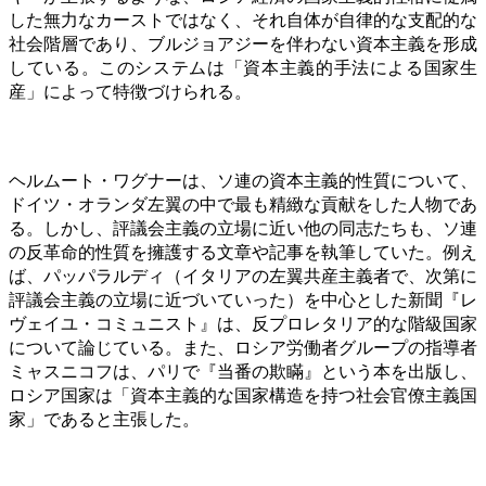
した無力なカーストではなく、それ自体が自律的な支配的な
社会階層であり、ブルジョアジーを伴わない資本主義を形成
している。このシステムは「資本主義的手法による国家生
産」によって特徴づけられる。
ヘルムート・ワグナーは、ソ連の資本主義的性質について、
ドイツ・オランダ左翼の中で最も精緻な貢献をした人物であ
る。しかし、評議会主義の立場に近い他の同志たちも、ソ連
の反革命的性質を擁護する文章や記事を執筆していた。例え
ば、パッパラルディ（イタリアの左翼共産主義者で、次第に
評議会主義の立場に近づいていった）を中心とした新聞『レ
ヴェイユ・コミュニスト』は、反プロレタリア的な階級国家
について論じている。また、ロシア労働者グループの指導者
ミャスニコフは、パリで『当番の欺瞞』という本を出版し、
ロシア国家は「資本主義的な国家構造を持つ社会官僚主義国
家」であると主張した。