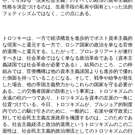
や、いわゆる「現実社会主義」のすべての経済の資本主義的
性格を決定づけるのは、生産手段の私有や国有といった法的
フェティシズムではなく、この点にある。
トロツキーは、一方で経済構造を進歩的でポスト資本主義的
な現実へと還元する一方で、ロシア国家の政治を単なる官僚
的退廃へと還元する。したがって、プロレタリアートが遂行
すべきは、社会革命ではなく単なる政治革命である（資本主
義諸国では社会革命が必要である）。結局のところ、この枠
組みでは、官僚機構は他の資本主義諸国よりも進歩的で優れ
た側面を持っていることになる。そして、戦争や紛争が発生
した場合、他の帝国主義勢力からこれらの国家を守る必要が
ある。この労働者国家の防衛という事実は、トロツキズムの
永遠の柱の一つであり、トロツキズムを資本の左派の一角に
位置づけている。今日、トロツキズムが、ブルジョア的制度
内でのこの駆け引きのために、一般的に、右派や保守政党に
対して社会民主主義左派政府を擁護するのは、このためであ
る。社会主義経済と政治的退廃というトロツキズムのこの二
面性は、社会民主主義的政治潮流としてのトロツキズムの行