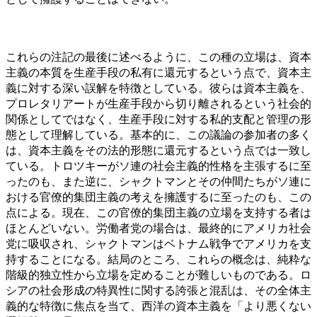
これらの注記の最後に述べるように、この種の立場は、資本
主義の本質を生産手段の私有に還元するという点で、資本主
義に対する深い誤解を特徴としている。彼らは資本主義を、
プロレタリアートが生産手段から切り離されるという社会的
関係としてではなく、生産手段に対する私的支配と管理の形
態として理解している。基本的に、この議論の参加者の多く
は、資本主義をその法的形態に還元するという点では一致し
ている。トロツキーがソ連の社会主義的性格を主張するに至
ったのも、また逆に、シャクトマンとその仲間たちがソ連に
おける官僚的集団主義の考えを擁護するに至ったのも、この
点による。現在、この官僚的集団主義の立場を支持する者は
ほとんどいない。労働者党の場合は、最終的にアメリカ社会
党に吸収され、シャクトマンはベトナム戦争でアメリカを支
持することになる。結局のところ、これらの概念は、純粋な
階級的独立性から立場を定めることが難しいものである。ロ
シアの社会形成の特異性に関する誇張と混乱は、その全体主
義的な特徴に焦点を当て、西洋の資本主義を「より悪くない