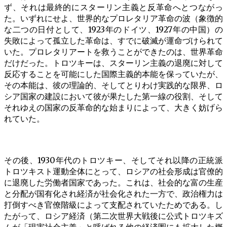
ず、それは最終的にスターリン主義と反革命へとつながっ
た。いずれにせよ、世界的なプロレタリア革命の波（象徴的
な二つの日付として、1923年のドイツ、1927年の中国）の
失敗によって孤立した革命は、すでに破滅が運命づけられて
いた。プロレタリアートを救うことができたのは、世界革命
だけだった。トロツキーは、スターリン主義の退廃に対して
反応することを可能にした国際主義的本能を保っていたが、
その本能は、彼の理論的、そしてとりわけ実践的な限界、ロ
シア国家の建設において彼が果たした第一線の役割、そして
それゆえの国家の反革命的な始まりによって、大きく妨げら
れていた。
その後、1930年代のトロツキー、そしてそれ以降の正統派
トロツキスト運動全体にとって、ロシアの社会形成は官僚的
に退廃した労働者国家であった。これは、社会的な富の生産
と分配が国有化され経済が社会化された一方で、政治権力は
打倒すべき官僚階級によって支配されていたためである。し
たがって、ロシア経済（第二次世界大戦後に公式トロツキズ