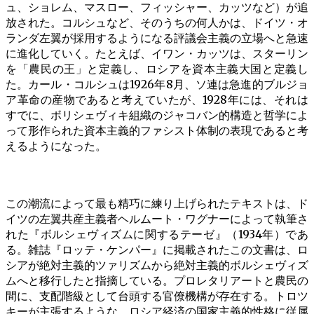
ュ、ショレム、マスロー、フィッシャー、カッツなど）が追
放された。コルシュなど、そのうちの何人かは、ドイツ・オ
ランダ左翼が採用するようになる評議会主義の立場へと急速
に進化していく。たとえば、イワン・カッツは、スターリン
を「農民の王」と定義し、ロシアを資本主義大国と定義し
た。カール・コルシュは1926年8月、ソ連は急進的ブルジョ
ア革命の産物であると考えていたが、1928年には、それは
すでに、ボリシェヴィキ組織のジャコバン的構造と哲学によ
って形作られた資本主義的ファシスト体制の表現であると考
えるようになった。
この潮流によって最も精巧に練り上げられたテキストは、ド
イツの左翼共産主義者ヘルムート・ワグナーによって執筆さ
れた『ボルシェヴィズムに関するテーゼ』（1934年）であ
る。雑誌『ロッテ・ケンパー』に掲載されたこの文書は、ロ
シアが絶対主義的ツァリズムから絶対主義的ボルシェヴィズ
ムへと移行したと指摘している。プロレタリアートと農民の
間に、支配階級として台頭する官僚機構が存在する。トロツ
キーが主張するような、ロシア経済の国家主義的性格に従属