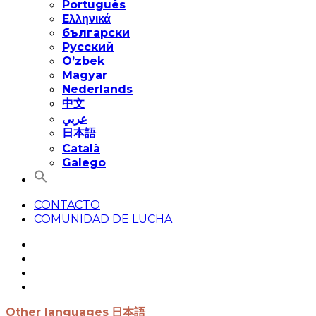
Português
Eλληνικά
български
Русский
O’zbek
Magyar
Nederlands
中文
عربي
日本語
Català
Galego
CONTACTO
COMUNIDAD DE LUCHA
Other languages
日本語