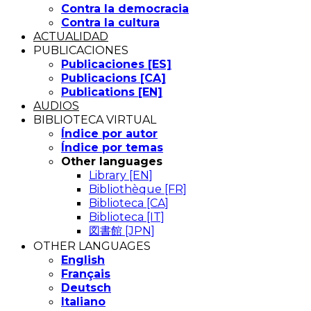
Contra la democracia
Contra la cultura
ACTUALIDAD
PUBLICACIONES
Publicaciones [ES]
Publicacions [CA]
Publications [EN]
AUDIOS
BIBLIOTECA VIRTUAL
Índice por autor
Índice por temas
Other languages
Library [EN]
Bibliothèque [FR]
Biblioteca [CA]
Biblioteca [IT]
図書館 [JPN]
OTHER LANGUAGES
English
Français
Deutsch
Italiano