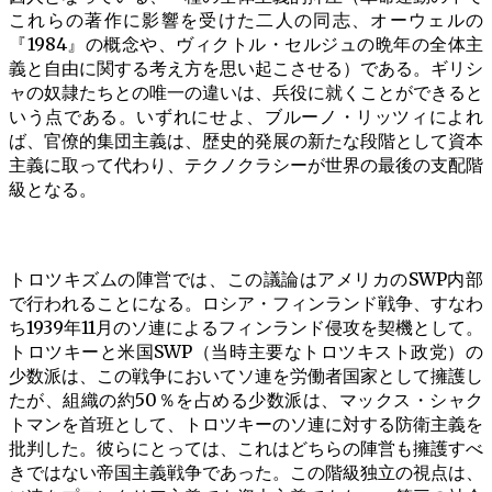
これらの著作に影響を受けた二人の同志、オーウェルの
『1984』の概念や、ヴィクトル・セルジュの晩年の全体主
義と自由に関する考え方を思い起こさせる）である。ギリシ
ャの奴隷たちとの唯一の違いは、兵役に就くことができると
いう点である。いずれにせよ、ブルーノ・リッツィによれ
ば、官僚的集団主義は、歴史的発展の新たな段階として資本
主義に取って代わり、テクノクラシーが世界の最後の支配階
級となる。
トロツキズムの陣営では、この議論はアメリカのSWP内部
で行われることになる。ロシア・フィンランド戦争、すなわ
ち1939年11月のソ連によるフィンランド侵攻を契機として。
トロツキーと米国SWP（当時主要なトロツキスト政党）の
少数派は、この戦争においてソ連を労働者国家として擁護し
たが、組織の約50％を占める少数派は、マックス・シャク
トマンを首班として、トロツキーのソ連に対する防衛主義を
批判した。彼らにとっては、これはどちらの陣営も擁護すべ
きではない帝国主義戦争であった。この階級独立の視点は、