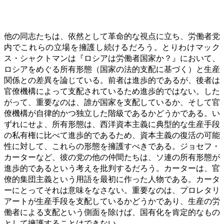
他の同志たちは、依然として革命的な視点に立ち、労働者党
内でこれらの立場を擁護し続けるだろう。とりわけマック
ス・シャクトマンは『ロシアは労働者国家か？』において、
ロシアをめぐる所有形態（国家の法的支配に基づく）と生産
関係との差異を論じている。前者は進歩的であるが、後者は
官僚機構によって支配されているため進歩的ではない。した
がって、重要なのは、誰が国家を支配しているか、そして官
僚機構が自律的かつ独立した階級であるかどうかである。い
ずれにせよ、所有形態は、西洋資本主義に典型的な生産手段
の私有権に比べて進歩的であるため、資本主義の復活の可能
性に対して、これらの形態を擁護すべきである。ジョセフ・
カーターなど、彼の党の他の仲間たちは、ソ連の所有形態が
進歩的であるという考えを批判するだろう。カーターは、官
僚的集団主義という用語を最初に作った人物である。カータ
ーにとってそれは意味をなさない。重要なのは、プロレタリ
アートが生産手段を支配しているかどうかであり、生産の労
働者による支配という側面を除けば、国有化を肯定的なもの
として擁護することはできない。