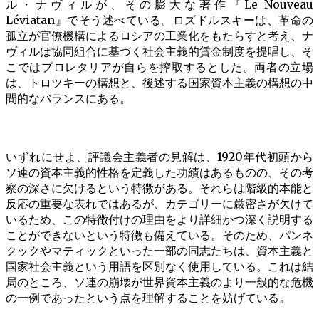
ル・ナヴィルが、その膨大な著作『Le Nouveau
Léviatan』でそう述べている。ロズドルスキーは、革命の
孤立が官僚機構によるロシアの工業化をもたらすと考え、ナ
ヴィルは協同組合に基づく社会主義的賃金制度を提唱し、そ
こではプロレタリアが自らを搾取するとした。両者の立場
は、トロツキーの構想と、後述する国家資本主義の構想の中
間的なバランスにある。
いずれにせよ、評議会主義者の見解は、1920年代初頭から
ソ連の資本主義的性格を定義した功績はあるものの、その考
察の深さに欠けるという特徴がある。それらは階級的本能と
反応の重要な表れではあるが、カテゴリーに厳密さが欠けて
いるため、この特徴付けの理由をより詳細かつ深く説明する
ことができないという特徴も備えている。そのため、パンネ
クックやマティックといった一部の同志たちは、資本主義と
国家社会主義という用語を区別なく使用している。これは結
局のところ、ソ連の崩壊が世界資本主義のより一般的な危機
の一例であったという点を理解することを妨げている。