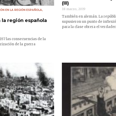
(III)
18 marzo, 2019
IÓN EN LA REGIÓN ESPAÑOLA
,
También en alemán. La república
 la región española
supusieron un punto de inflexi
para la clase obrera el verdadero
37 las consecuencias de la
rización de la guerra