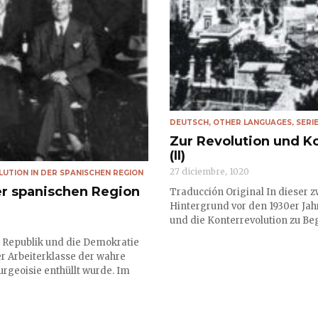
DEUTSCH
,
OTHER LANGUAGES
,
SERI
Zur Revolution und K
(II)
27 diciembre, 1020
UTION IN DER SPANISCHEN REGION
er spanischen Region
Traducción Original In dieser 
Hintergrund vor den 1930er Jah
und die Konterrevolution zu Beg
ie Republik und die Demokratie
r Arbeiterklasse der wahre
urgeoisie enthüllt wurde. Im