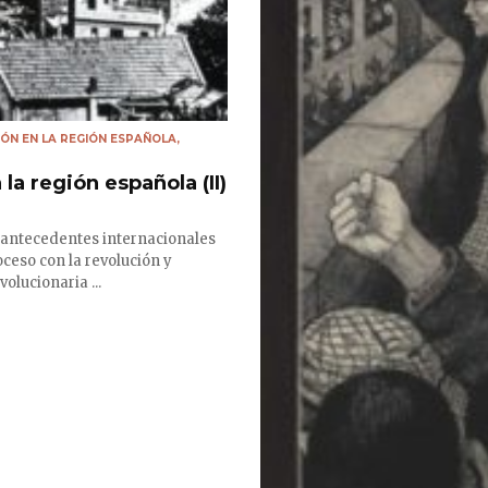
IÓN EN LA REGIÓN ESPAÑOLA
,
la región española (II)
antecedentes internacionales
ceso con la revolución y
olucionaria ...