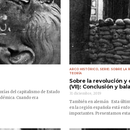
ARCO HISTÓRICO
,
SERIE: SOBRE LA
TEORÍA
Sobre la revolución y
(VII): Conclusión y ba
rías del capitalismo de Estado
31 diciembre, 2019
cadémica. Cuando era
También en alemán Esta última 
en la región española está enf
importantes. Presentamos estas 