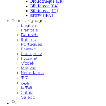
Bibliothèque [FR]
Biblioteca [CA]
Biblioteca [IT]
図書館 [JPN]
Other languages
English
Français
Deutsch
Italiano
Português
Eλληνικά
български
Русский
O’zbek
Magyar
Nederlands
中文
عربي
日本語
Català
Galego