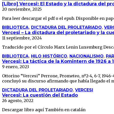
[Libro] Vercesi: El Estado y la dictadura del pr
20 noviembre, 2025
Para leer descargar el pdf o el epub. Disponible en pape
BIBLIOTECA
,
DICTADURA DEL PROLETARIADO
,
VER
Vercesi – La dictadura del proletariado y la cu
11 septiembre, 2024
Traducido por el Círculo Marx Lenin Luxemburg Desca
BIBLIOTECA
,
HILO HISTÓRICO
,
NACIONALISMO
,
PAR
Vercesi: La táctica de la Komintern de 1926 a 
9 enero, 2023
Ottorino “Vercesi” Perrone, Prometeo, nº2-4, 6-7, 1946
concluyó su discurso afirmando que había llegado el m
DICTADURA DEL PROLETARIADO
,
VERCESI
Vercesi: La cuestión del Estado
26 agosto, 2022
Descargar libro aquí También en catalán