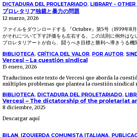
DICTADURA DEL PROLETARIADO
,
LIBRARY - OTHE
プロレタリア独裁と暴力の問題
12 marzo, 2026
ファイルをダウンロードする 『Octubre』第5号（19
がそれについて下す評価をも左右する。この法則に例外はな
プロレタリアートが自ら、闘うべき目標と勝利へ導きうる機関と
BIBLIOTECA
,
CRÍTICA DEL VALOR
,
POR AUTOR
,
SIN
Vercesi – La cuestión sindical
15 enero, 2026
Traducimos este texto de Vercesi que aborda la cuesti
múltiples problemas que plantea la cuestión sindical no
BIBLIOTECA
,
DICTADURA DEL PROLETARIADO
,
LIB
Vercesi – The dictatorship of the proletariat 
8 diciembre, 2025
Descargar aquí
BILAN
,
IZQUIERDA COMUNISTA ITALIANA
,
PUBLICA