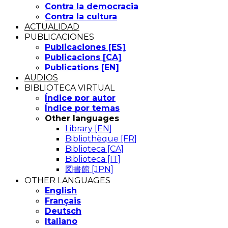
Contra la democracia
Contra la cultura
ACTUALIDAD
PUBLICACIONES
Publicaciones [ES]
Publicacions [CA]
Publications [EN]
AUDIOS
BIBLIOTECA VIRTUAL
Índice por autor
Índice por temas
Other languages
Library [EN]
Bibliothèque [FR]
Biblioteca [CA]
Biblioteca [IT]
図書館 [JPN]
OTHER LANGUAGES
English
Français
Deutsch
Italiano