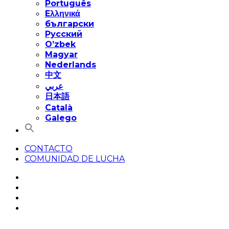
Português
Eλληνικά
български
Русский
O’zbek
Magyar
Nederlands
中文
عربي
日本語
Català
Galego
CONTACTO
COMUNIDAD DE LUCHA