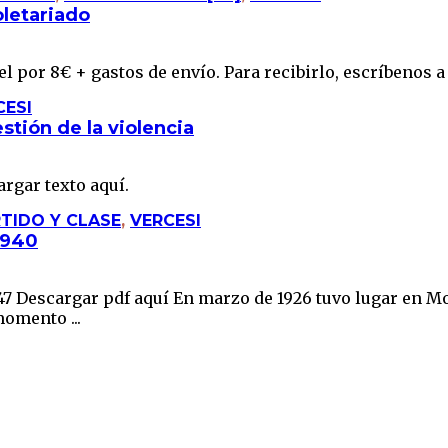
oletariado
l por 8€ + gastos de envío. Para recibirlo, escríbenos a 
CESI
estión de la violencia
rgar texto aquí.
TIDO Y CLASE
,
VERCESI
1940
-47 Descargar pdf aquí En marzo de 1926 tuvo lugar en M
omento ...