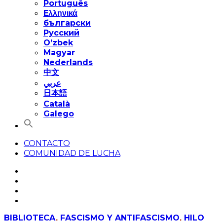
Português
Eλληνικά
български
Русский
O’zbek
Magyar
Nederlands
中文
عربي
日本語
Català
Galego
CONTACTO
COMUNIDAD DE LUCHA
BIBLIOTECA
,
FASCISMO Y ANTIFASCISMO
,
HILO