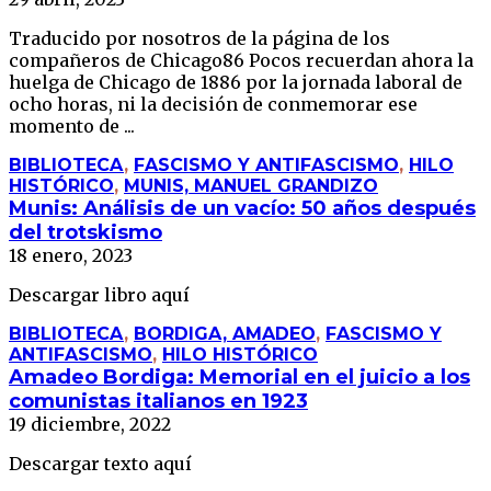
Traducido por nosotros de la página de los
compañeros de Chicago86 Pocos recuerdan ahora la
huelga de Chicago de 1886 por la jornada laboral de
ocho horas, ni la decisión de conmemorar ese
momento de ...
BIBLIOTECA
,
FASCISMO Y ANTIFASCISMO
,
HILO
HISTÓRICO
,
MUNIS, MANUEL GRANDIZO
Munis: Análisis de un vacío: 50 años después
del trotskismo
18 enero, 2023
Descargar libro aquí
BIBLIOTECA
,
BORDIGA, AMADEO
,
FASCISMO Y
ANTIFASCISMO
,
HILO HISTÓRICO
Amadeo Bordiga: Memorial en el juicio a los
comunistas italianos en 1923
19 diciembre, 2022
Descargar texto aquí