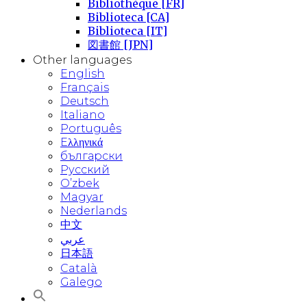
Bibliothèque [FR]
Biblioteca [CA]
Biblioteca [IT]
図書館 [JPN]
Other languages
English
Français
Deutsch
Italiano
Português
Eλληνικά
български
Русский
O’zbek
Magyar
Nederlands
中文
عربي
日本語
Català
Galego