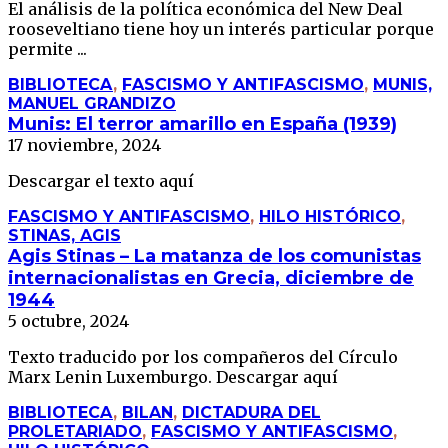
El análisis de la política económica del New Deal
rooseveltiano tiene hoy un interés particular porque
permite ...
BIBLIOTECA
,
FASCISMO Y ANTIFASCISMO
,
MUNIS,
MANUEL GRANDIZO
Munis: El terror amarillo en España (1939)
17 noviembre, 2024
Descargar el texto aquí
FASCISMO Y ANTIFASCISMO
,
HILO HISTÓRICO
,
STINAS, AGIS
Agis Stinas – La matanza de los comunistas
internacionalistas en Grecia, diciembre de
1944
5 octubre, 2024
Texto traducido por los compañeros del Círculo
Marx Lenin Luxemburgo. Descargar aquí
BIBLIOTECA
,
BILAN
,
DICTADURA DEL
PROLETARIADO
,
FASCISMO Y ANTIFASCISMO
,