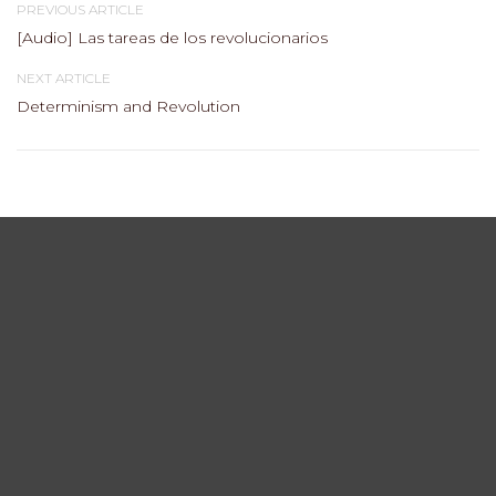
PREVIOUS ARTICLE
[Audio] Las tareas de los revolucionarios
NEXT ARTICLE
Determinism and Revolution