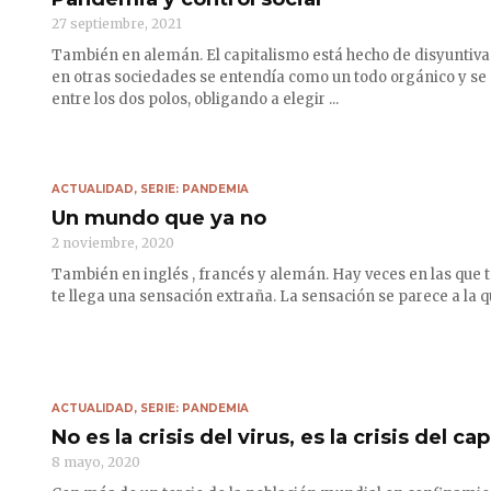
27 septiembre, 2021
También en alemán. El capitalismo está hecho de disyuntivas
en otras sociedades se entendía como un todo orgánico y s
entre los dos polos, obligando a elegir ...
ACTUALIDAD
,
SERIE: PANDEMIA
Un mundo que ya no
2 noviembre, 2020
También en inglés , francés y alemán. Hay veces en las que t
te llega una sensación extraña. La sensación se parece a la qu
ACTUALIDAD
,
SERIE: PANDEMIA
No es la crisis del virus, es la crisis del cap
8 mayo, 2020