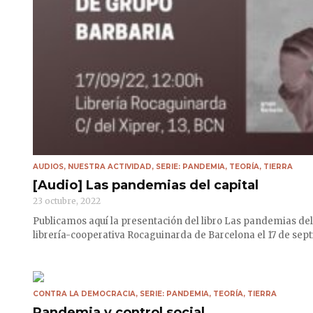
AUDIOS
,
NUESTRA ACTIVIDAD
,
SERIE: PANDEMIA
,
TEORÍA
,
TIERRA
[Audio] Las pandemias del capital
23 octubre, 2022
Publicamos aquí la presentación del libro Las pandemias del c
librería-cooperativa Rocaguinarda de Barcelona el 17 de se
CONTRA LA DEMOCRACIA
,
SERIE: PANDEMIA
,
TEORÍA
,
TIERRA
Pandemia y control social