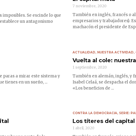
7 noviembre, 2020
También en inglés, francés o ale
 imposibles. Se escinde lo que
empresarios y trabajadores). E
e establece un antagonismo
machacón el presidente de Españ
ACTUALIDAD
,
NUESTRA ACTIVIDAD
,
Vuelta al cole: nuestr
1 septiembre, 2020
e paras a mirar este sistema y
También en alemán, inglés, y fr
e tienes en un sueño, ...
Isabel Celaá, se despacha el do
«Los beneficios de ...
CONTRA LA DEMOCRACIA
,
SERIE: P
ital
Los títeres del capital
1 abril, 2020