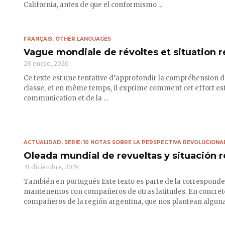
California, antes de que el conformismo ...
FRANÇAIS
,
OTHER LANGUAGES
Vague mondiale de révoltes et situation r
28 enero, 2020
Ce texte est une tentative d’approfondir la compréhension de 
classe, et en même temps, il exprime comment cet effort est 
communication et de la ...
ACTUALIDAD
,
SERIE: 10 NOTAS SOBRE LA PERSPECTIVA REVOLUCIONA
Oleada mundial de revueltas y situación r
31 diciembre, 2019
También en portugués Este texto es parte de la corresponde
mantenemos con compañeros de otras latitudes. En concreto,
compañeros de la región argentina, que nos plantean algunas