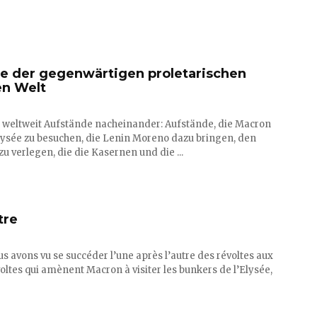
ve der gegenwärtigen proletarischen
en Welt
 weltweit Aufstände nacheinander: Aufstände, die Macron
lysée zu besuchen, die Lenin Moreno dazu bringen, den
u verlegen, die die Kasernen und die ...
tre
us avons vu se succéder l’une après l’autre des révoltes aux
oltes qui amènent Macron à visiter les bunkers de l’Elysée,