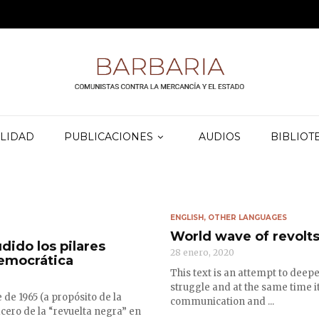
LIDAD
PUBLICACIONES
AUDIOS
BIBLIOT
ENGLISH
,
OTHER LANGUAGES
World wave of revolts
dido los pilares
28 enero, 2020
democrática
This text is an attempt to deep
struggle and at the same time it
e 1965 (a propósito de la
communication and ...
cero de la “revuelta negra” en