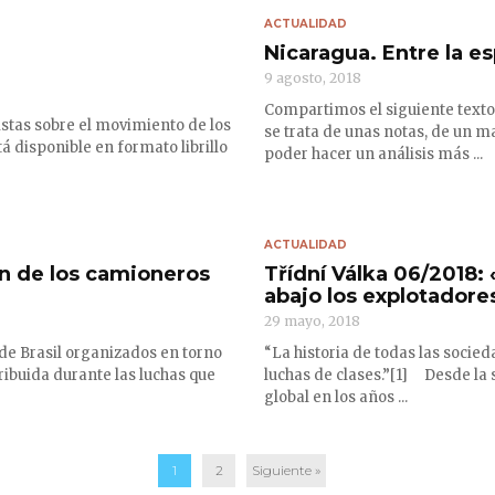
ACTUALIDAD
Nicaragua. Entre la e
9 agosto, 2018
Compartimos el siguiente text
istas sobre el movimiento de los
se trata de unas notas, de un m
 disponible en formato librillo
poder hacer un análisis más ...
ACTUALIDAD
ón de los camioneros
Třídní Válka 06/2018: 
abajo los explotadore
29 mayo, 2018
de Brasil organizados en torno
“La historia de todas las socied
tribuida durante las luchas que
luchas de clases.”[1] Desde la 
global en los años ...
1
2
Siguiente »