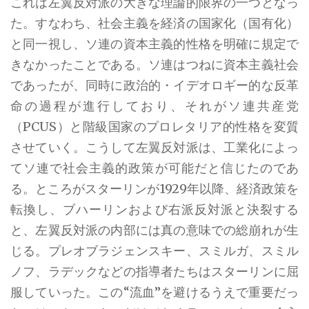
これは左翼反対派の大きな理論的限界の一つとなっ
た。すなわち、社会主義を経済の国家化（国有化）
と同一視し、ソ連の資本主義的性格を明確に規定で
きなかったことである。ソ連はつねに資本主義社会
であったが、同時に政治的・イデオロギー的な反革
命の過程が進行しており、それがソ連共産党
（PCUS）と階級国家のプロレタリア的性格を変質
させていく。こうして左翼反対派は、工業化によっ
てソ連で社会主義的政策が可能だと信じたのであ
る。ところがスターリンが1929年以降、経済政策を
転換し、ブハーリンおよび右派反対派と決裂する
と、左翼反対派の内部には真の意味での総崩れが生
じる。プレオブラジェンスキー、スミルガ、スミル
ノフ、ラデックなどの指導者たちはスターリンに屈
服していった。この“流血”を避けるうえで重要だっ