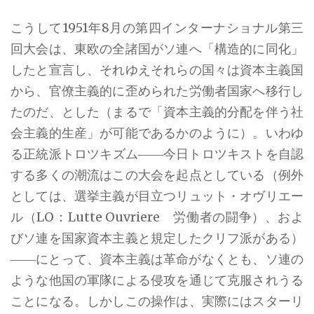
こうして1951年8月の第四インターナショナル第三
回大会は、東欧の全諸国がソ連へ「構造的に同化」
したと宣言し、それゆえそれらの国々は資本主義国
から、官僚主義的に歪められた労働者国家へ移行し
たのだ、とした（まるで「資本主義的分配を伴う社
会主義的生産」が可能であるかのように）。いわゆ
る正統派トロツキズム――今日トロツキストを自認
する多くの潮流はこの大会を起点としている（例外
としては、選挙主義が目立つリュット・オヴリエー
ル（LO：Lutte Ouvriere 労働者の闘争）、およ
びソ連を国家資本主義と規定したクリフ派がある）
――にとって、資本主義は革命がなくとも、ソ連の
ような他国の軍隊による侵攻を通じて克服されうる
ことになる。しかしこの操作は、実際にはスターリ