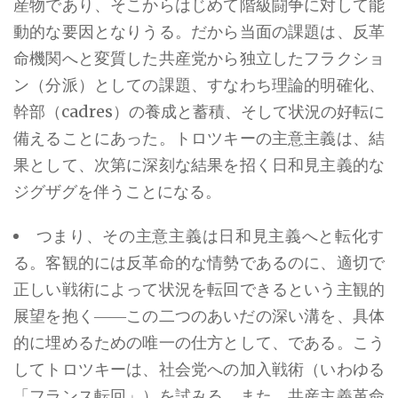
産物であり、そこからはじめて階級闘争に対して能
動的な要因となりうる。だから当面の課題は、反革
命機関へと変質した共産党から独立したフラクショ
ン（分派）としての課題、すなわち理論的明確化、
幹部（cadres）の養成と蓄積、そして状況の好転に
備えることにあった。トロツキーの主意主義は、結
果として、次第に深刻な結果を招く日和見主義的な
ジグザグを伴うことになる。
つまり、その主意主義は日和見主義へと転化す
る。客観的には反革命的な情勢であるのに、適切で
正しい戦術によって状況を転回できるという主観的
展望を抱く――この二つのあいだの深い溝を、具体
的に埋めるための唯一の仕方として、である。こう
してトロツキーは、社会党への加入戦術（いわゆる
「フランス転回」）を試みる。また、共産主義革命