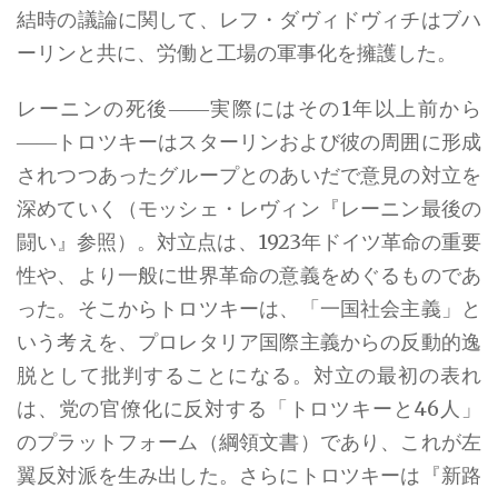
結時の議論に関して、レフ・ダヴィドヴィチはブハ
ーリンと共に、労働と工場の軍事化を擁護した。
レーニンの死後――実際にはその1年以上前から
――トロツキーはスターリンおよび彼の周囲に形成
されつつあったグループとのあいだで意見の対立を
深めていく（モッシェ・レヴィン『レーニン最後の
闘い』参照）。対立点は、1923年ドイツ革命の重要
性や、より一般に世界革命の意義をめぐるものであ
った。そこからトロツキーは、「一国社会主義」と
いう考えを、プロレタリア国際主義からの反動的逸
脱として批判することになる。対立の最初の表れ
は、党の官僚化に反対する「トロツキーと46人」
のプラットフォーム（綱領文書）であり、これが左
翼反対派を生み出した。さらにトロツキーは『新路