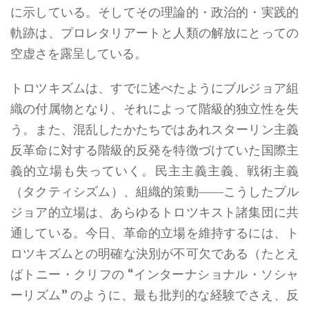
に示している。そしてその理論的・政治的・実践的
軌跡は、プロレタリアートと人類の解放にとっての
空虚さを露呈している。
トロツキズムは、すでに述べたようにブルジョア組
織の付属物となり、それによって階級的独立性を失
う。また、混乱したかたちではあれスターリン主義
反革命に対する階級的反発を特徴づけていた国際主
義的立場も失っていく。民主主義主義、戦術主義
（タクティシズム）、組織的策動――こうしたブル
ジョア的立場は、あらゆるトロツキスト諸集団に共
通している。今日、革命的立場を維持するには、ト
ロツキズムとの明確な決別が不可欠である（たとえ
ばトニー・クリフの “インターナショナル・ソシャ
ーリズム” のように、最も批判的な経験でさえ、反