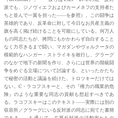
派でも、ジノヴィエフおよびカーメネフの支持者た
ちと並んで一翼を担った――を参照）。この闘争は
英雄的であり、反革命に対して今日なお共産主義の
旗を高く掲げ続けることを可能にしている。何万人
もの同志たちが、拷問にもかかわらず自白すること
なく力尽きるまで闘い、マガダンやヴォルクータの
模範的なハンガー・ストライキを敢行し、グラーグ
のなかで地下の新聞を作り、さらには世界の階級闘
争をめぐる立場について討論する、といったかたち
で秘密の活動と議論を続けた。トロツキーだけでは
ない。C・ラコフスキーと、その『権力の職業的危
険』のような重要な同志の貢献も想起すべきであ
る。ラコフスキーはこのテキスト――実際には別の
収容所／グラーグにいる反対派の同志に宛てた書簡
である――を通じて、左翼反対派の活動家たちの