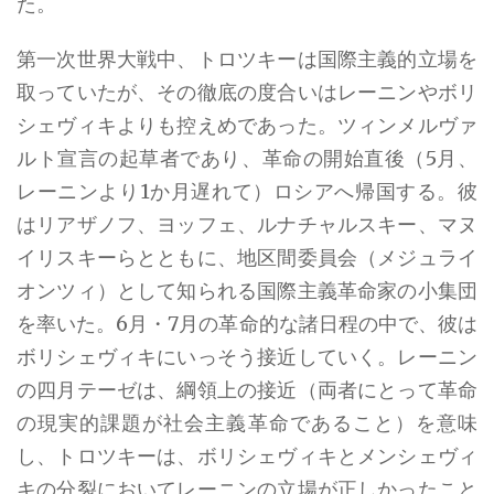
た。
第一次世界大戦中、トロツキーは国際主義的立場を
取っていたが、その徹底の度合いはレーニンやボリ
シェヴィキよりも控えめであった。ツィンメルヴァ
ルト宣言の起草者であり、革命の開始直後（5月、
レーニンより1か月遅れて）ロシアへ帰国する。彼
はリアザノフ、ヨッフェ、ルナチャルスキー、マヌ
イリスキーらとともに、地区間委員会（メジュライ
オンツィ）として知られる国際主義革命家の小集団
を率いた。6月・7月の革命的な諸日程の中で、彼は
ボリシェヴィキにいっそう接近していく。レーニン
の四月テーゼは、綱領上の接近（両者にとって革命
の現実的課題が社会主義革命であること）を意味
し、トロツキーは、ボリシェヴィキとメンシェヴィ
キの分裂においてレーニンの立場が正しかったこと