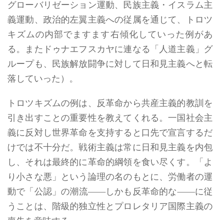
グローバリゼーション運動、民族主義・イスラム主
義運動、政治的左翼主義への従属を通じて、トロツ
キズムの内部でますます右傾化していった例があ
る。またドゥナエフスカヤに連なる「人道主義」グ
ループも、民族解放闘争に対して日和見主義へと転
落していった）。
トロツキズムの例は、反革命から共産主義的教訓を
引き出すことの重要性を教えてくれる。一国社会主
義に反対し世界革命を支持すると口先で宣言するだ
けでは不十分だ。戦術主義は常に日和見主義を内包
し、それは最終的に革命的綱領を食い尽くす。「よ
り小さな悪」という論理の名のもとに、労働者の運
動で「公認」の潮流――しかも反革命的な――に従
うことは、階級的独立性とプロレタリア国際主義の