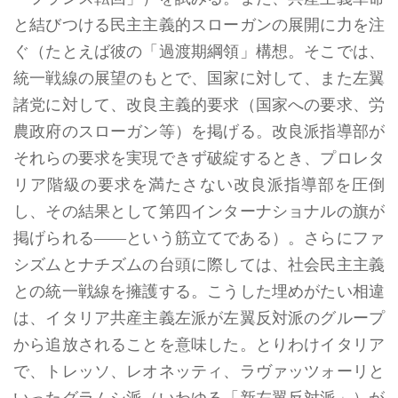
と結びつける民主主義的スローガンの展開に力を注
ぐ（たとえば彼の「過渡期綱領」構想。そこでは、
統一戦線の展望のもとで、国家に対して、また左翼
諸党に対して、改良主義的要求（国家への要求、労
農政府のスローガン等）を掲げる。改良派指導部が
それらの要求を実現できず破綻するとき、プロレタ
リア階級の要求を満たさない改良派指導部を圧倒
し、その結果として第四インターナショナルの旗が
掲げられる――という筋立てである）。さらにファ
シズムとナチズムの台頭に際しては、社会民主主義
との統一戦線を擁護する。こうした埋めがたい相違
は、イタリア共産主義左派が左翼反対派のグループ
から追放されることを意味した。とりわけイタリア
で、トレッソ、レオネッティ、ラヴァッツォーリと
いったグラムシ派（いわゆる「新左翼反対派」）が