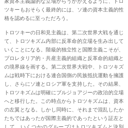
家資本主義論的な立場からうかがえるように、トロ
ツキーもおそらく最終的には、ソ連の資本主義的性
格を認めるに至っただろう。
トロツキーの日和見主義は、第二次世界大戦を通じ
て、トロツキズム内部に反革命的立場を生み出して
いくことになる。階級的独立性と国際主義こそが、
プロレタリア的・共産主義的組織と反革命的組織と
の境界線を画する。第二次世界大戦中、トロツキズ
ムは戦時下における連合国側の民族抵抗運動を擁護
し、さらにソ連とロシア軍を支持した。その結果、
トロツキズムは明確にブルジョアジーの政治的立場
へと移行した。この時点からトロツキズムは、資本
の左翼となる。しかし同時に、それまで混乱したか
たちではあったが国際主義的であったという証左と
して、いくつかのグループはトロツキズムと決別