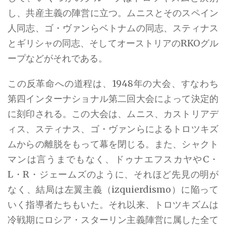
し、共産主義の陣営に立つ。ムニスとそのスペイン
人同志、ゴ・ヴァンらベトナムの同志、スティナス
とギリシャの同志、そしてオーストリアのRKOグル
ープなどがそれである。
この反革命への道程は、1948年の大会、すなわち
第四インターナショナル第二回大会によって決定的
に刻印される。この大会は、ムニス、カストリアデ
ィス、スティナス、ゴ・ヴァンらによるトロツキズ
ムからの離脱をもって幕を閉じる。また、シャクト
マンは言うまでもなく、ドゥナエフスカヤやC・
L・R・ジェームズのように、それほど先見の明が
なく、結局は左翼主義（izquierdismo）に陥って
いく指導者たちもいた。それ以来、トロツキズムは
冷戦期にロシア・スターリン主義陣営に属した全て