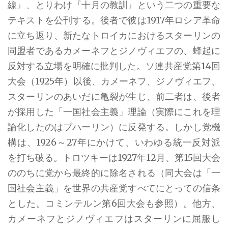
線』、とりわけ『十月の教訓』という二つの重要な
テキストを公刊する。後者で彼は1917年ロシア革命
に立ち返り、新たなトロイカにおけるスターリンの
同盟者であるカメーネフとジノヴィエフの、蜂起に
反対する立場を明確に批判した。ソ連共産党第14回
大会（1925年）以後、カメーネフ、ジノヴィエフ、
スターリンのあいだに亀裂が生じ、前二者は、後者
が採用した「一国社会主義」理論（実際にこれを理
論化したのはブハーリン）に反発する。しかし党機
構は、1926～27年にかけて、いわゆる統一反対派
を打ち破る。トロツキーは1927年12月、第15回大会
ののちに党から最終的に除名される（同大会は「一
国社会主義」を世界の共産党すべてにとっての信条
とした。コミンテルン第6回大会も参照）。他方、
カメーネフとジノヴィエフはスターリンに屈服し