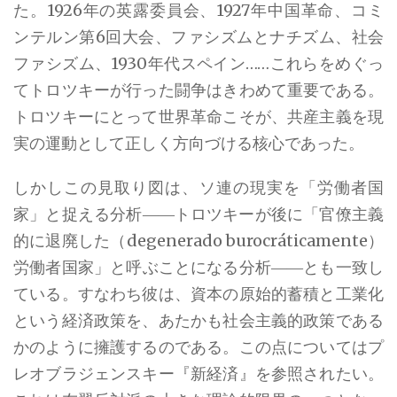
た。1926年の英露委員会、1927年中国革命、コミ
ンテルン第6回大会、ファシズムとナチズム、社会
ファシズム、1930年代スペイン……これらをめぐっ
てトロツキーが行った闘争はきわめて重要である。
トロツキーにとって世界革命こそが、共産主義を現
実の運動として正しく方向づける核心であった。
しかしこの見取り図は、ソ連の現実を「労働者国
家」と捉える分析――トロツキーが後に「官僚主義
的に退廃した（degenerado burocráticamente）
労働者国家」と呼ぶことになる分析――とも一致し
ている。すなわち彼は、資本の原始的蓄積と工業化
という経済政策を、あたかも社会主義的政策である
かのように擁護するのである。この点についてはプ
レオブラジェンスキー『新経済』を参照されたい。