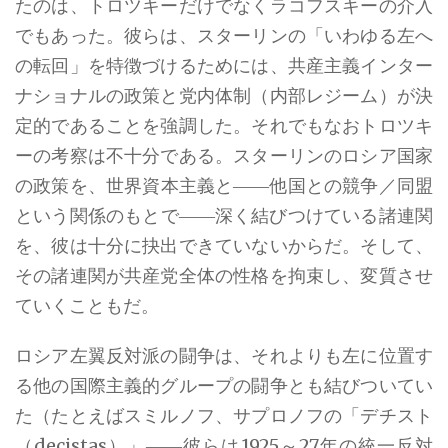
たのは、トロツキーだけでなくラコフスキーの介入
でもあった。彼らは、スターリンの「いわゆる左へ
の転回」を特徴づけるためには、共産主義インター
ナショナルの政策と党内体制（内部レジーム）が決
定的であることを強調した。それでもなおトロツキ
ーの考察は不十分である。スターリンのロシア国家
の政策を、世界資本主義と――他国との競争／同盟
という関係のもとで――深く結びつけている諸連関
を、彼は十分に抉出できていないからだ。そして、
その諸連関が共産党全体の性格を拘束し、変質させ
ていくこともだ。
ロシア左翼反対派の闘争は、それよりも左に位置す
る他の国際主義的グループの闘争とも結びついてい
た（たとえばスミルノフ、サプロノフの「デチスト
（decistas）」――彼らは1925～27年の統一反対