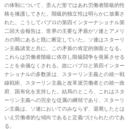
の体制について、歪んだ形ではあれ労働者階級的性
格を擁護してきた。階級的独立性は明らかに放棄さ
れた。こうしてパブロの第四インターナショナル第
二回大会報告は、世界の主要な矛盾がソ連とアメリ
カの間にあると既に断定していた。ソ連はスターリ
ン主義諸党と共に、この矛盾の肯定的側面となる。
これらは労働者階級に依存し階級闘争を発展させる
ことを余儀なくされる。故にパブロと第四インター
ナショナルの多数派は、スターリン主義との統一戦
線戦術、スターリン主義と改革派労働者との統一政
府、国有化を支持した。結局のところ、これはスタ
ーリン主義への完全な従属の綱領であり、スターリ
ン主義は、ソ連においてのみならず、退廃したとは
いえ労働者的な傾向であると定義づけられたのであ
る。