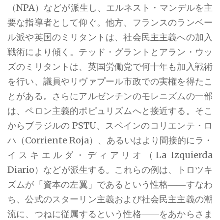
（NPA）などが派生し、エルネスト・マンデルを主
要な指導者として仰ぐ。他方、フランスのランベー
ル派や英国のミリタントは、社会民主主義への加入
戦術により傾く。テッド・グラントとアラン・ウッ
ズのミリタントは、英国労働党で何十年も加入戦術
を行い、議員やリヴァプール市政での実権を得たこ
とがある。さらにアルゼンチンのモレニズムの一部
は、ペロン主義的ポピュリズムへと接近する。そこ
からブラジルの PSTU、スペインのコリエンテ・ロ
ハ（Corriente Roja）、あるいはより間接的にラ・
イスキエルダ・ディアリオ（La Izquierda
Diario）などが派生する。これらの例は、トロツキ
ズムが「資本の左翼」であるという性格――すなわ
ち、公式のスターリン主義および社会民主主義の潮
流に、つねに従属するという性格――をあからさま