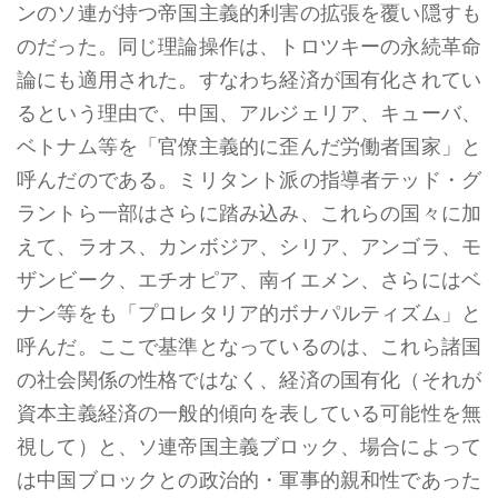
ンのソ連が持つ帝国主義的利害の拡張を覆い隠すも
のだった。同じ理論操作は、トロツキーの永続革命
論にも適用された。すなわち経済が国有化されてい
るという理由で、中国、アルジェリア、キューバ、
ベトナム等を「官僚主義的に歪んだ労働者国家」と
呼んだのである。ミリタント派の指導者テッド・グ
ラントら一部はさらに踏み込み、これらの国々に加
えて、ラオス、カンボジア、シリア、アンゴラ、モ
ザンビーク、エチオピア、南イエメン、さらにはベ
ナン等をも「プロレタリア的ボナパルティズム」と
呼んだ。ここで基準となっているのは、これら諸国
の社会関係の性格ではなく、経済の国有化（それが
資本主義経済の一般的傾向を表している可能性を無
視して）と、ソ連帝国主義ブロック、場合によって
は中国ブロックとの政治的・軍事的親和性であった