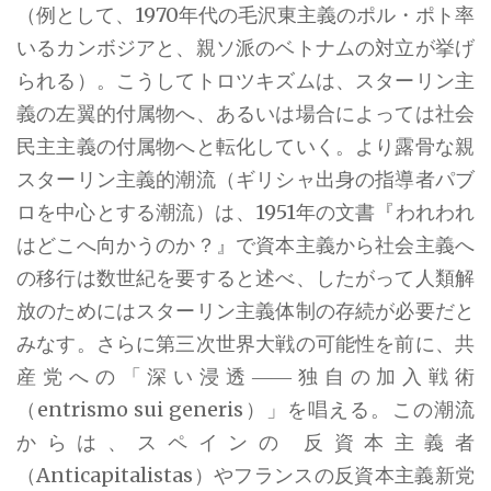
（例として、1970年代の毛沢東主義のポル・ポト率
いるカンボジアと、親ソ派のベトナムの対立が挙げ
られる）。こうしてトロツキズムは、スターリン主
義の左翼的付属物へ、あるいは場合によっては社会
民主主義の付属物へと転化していく。より露骨な親
スターリン主義的潮流（ギリシャ出身の指導者パブ
ロを中心とする潮流）は、1951年の文書『われわれ
はどこへ向かうのか？』で資本主義から社会主義へ
の移行は数世紀を要すると述べ、したがって人類解
放のためにはスターリン主義体制の存続が必要だと
みなす。さらに第三次世界大戦の可能性を前に、共
産党への「深い浸透――独自の加入戦術
（entrismo sui generis）」を唱える。この潮流
からは、スペインの 反資本主義者
（Anticapitalistas）やフランスの反資本主義新党