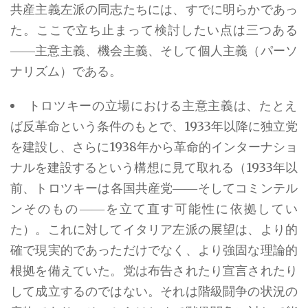
共産主義左派の同志たちには、すでに明らかであっ
た。ここで立ち止まって検討したい点は三つある
――主意主義、機会主義、そして個人主義（パーソ
ナリズム）である。
トロツキーの立場における主意主義は、たとえ
ば反革命という条件のもとで、1933年以降に独立党
を建設し、さらに1938年から革命的インターナショ
ナルを建設するという構想に見て取れる（1933年以
前、トロツキーは各国共産党――そしてコミンテル
ンそのもの――を立て直す可能性に依拠してい
た）。これに対してイタリア左派の展望は、より的
確で現実的であっただけでなく、より強固な理論的
根拠を備えていた。党は布告されたり宣言されたり
して成立するのではない。それは階級闘争の状況の