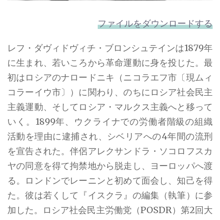
ファイルをダウンロードする
レフ・ダヴィドヴィチ・ブロンシュテインは1879年
に生まれ、若いころから革命運動に身を投じた。最
初はロシアのナロードニキ（ニコラエフ市〔現ムィ
コラーイウ市〕）に関わり、のちにロシア社会民主
主義運動、そしてロシア・マルクス主義へと移って
いく。1899年、ウクライナでの労働者階級の組織
活動を理由に逮捕され、シベリアへの4年間の流刑
を宣告された。伴侶アレクサンドラ・ソコロフスカ
ヤの同意を得て拘禁地から脱走し、ヨーロッパへ渡
る。ロンドンでレーニンと初めて面会し、知己を得
た。彼は若くして『イスクラ』の編集（執筆）に参
加した。ロシア社会民主労働党（POSDR）第2回大