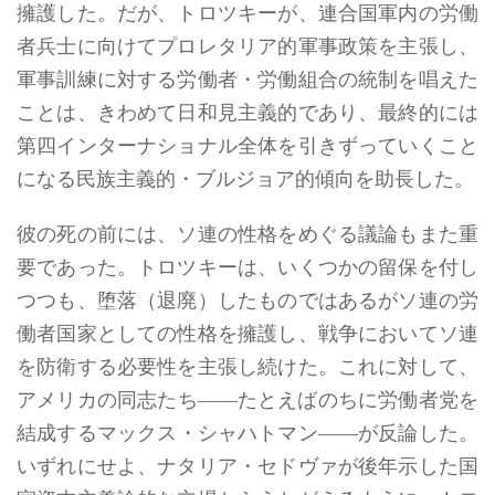
擁護した。だが、トロツキーが、連合国軍内の労働
者兵士に向けてプロレタリア的軍事政策を主張し、
軍事訓練に対する労働者・労働組合の統制を唱えた
ことは、きわめて日和見主義的であり、最終的には
第四インターナショナル全体を引きずっていくこと
になる民族主義的・ブルジョア的傾向を助長した。
彼の死の前には、ソ連の性格をめぐる議論もまた重
要であった。トロツキーは、いくつかの留保を付し
つつも、堕落（退廃）したものではあるがソ連の労
働者国家としての性格を擁護し、戦争においてソ連
を防衛する必要性を主張し続けた。これに対して、
アメリカの同志たち――たとえばのちに労働者党を
結成するマックス・シャハトマン――が反論した。
いずれにせよ、ナタリア・セドヴァが後年示した国