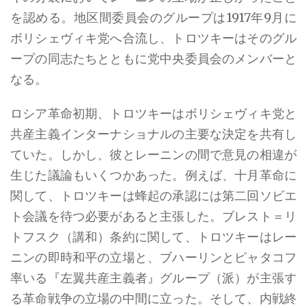
を認める。地区間委員会のグループは1917年9月に
ボリシェヴィキ党へ合流し、トロツキーはそのグル
ープの同志たちとともに党中央委員会のメンバーと
なる。
ロシア革命初期、トロツキーはボリシェヴィキ党と
共産主義インターナショナルの主要な決定を共有し
ていた。しかし、彼とレーニンの間で意見の相違が
生じた議論もいくつかあった。例えば、十月革命に
関して、トロツキーは蜂起の承認には第二回ソビエ
ト会議を待つ必要があると主張した。ブレスト＝リ
トフスク（講和）条約に関して、トロツキーはレー
ニンの即時和平の立場と、ブハーリンとピャタコフ
率いる『左翼共産主義者』グループ（派）が主張す
る革命戦争の立場の中間に立った。そして、内戦終