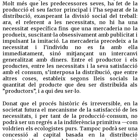
Molt més que les predecessores seves, ha fet de la
producció el seu factor principal i l’ha separat de la
distribució, exasperant la divisió social del treball:
ara, el referent a les necessitats, no hi ha una
necessitat específica fins que una mercaderia no la
produeix, suscitant-la obsessivament amb publicitat i
impulsant la imitació. La mercaderia precedeix a la
necessitat i l’individu no es fa amb ella
immediatament, sinó mitjançant un intercanvi
generalitzat amb diners. Entre el productor i els
productes, entre les necessitats i la seva satisfacció
amb el consum, s’interposa la distribució, que entre
altres coses, estableix segons lleis socials la
quantitat del producte que deu ser distribuïda als
”productors”, i a qui deu ser-lo.
Donat que el procés històric és irreversible, en la
societat futura el mecanisme de la satisfacció de les
necessitats, i per tant de la producció-consum, no
podrà ser un regrés a la indiferència primitiva —com
voldrien els ecologistes purs. Tampoc podrà ser una
concessió al capital basada en la distribució