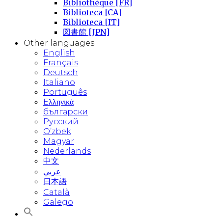
Bibliothèque [FR]
Biblioteca [CA]
Biblioteca [IT]
図書館 [JPN]
Other languages
English
Français
Deutsch
Italiano
Português
Eλληνικά
български
Русский
O’zbek
Magyar
Nederlands
中文
عربي
日本語
Català
Galego