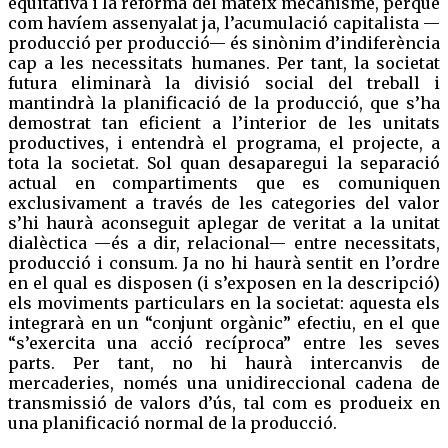
equitativa i la reforma del mateix mecanisme, perquè
com havíem assenyalat ja, l’acumulació capitalista —
producció per producció— és sinònim d’indiferència
cap a les necessitats humanes. Per tant, la societat
futura eliminarà la divisió social del treball i
mantindrà la planificació de la producció, que s’ha
demostrat tan eficient a l’interior de les unitats
productives, i entendrà el programa, el projecte, a
tota la societat. Sol quan desaparegui la separació
actual en compartiments que es comuniquen
exclusivament a través de les categories del valor
s’hi haurà aconseguit aplegar de veritat a la unitat
dialèctica —és a dir, relacional— entre necessitats,
producció i consum. Ja no hi haurà sentit en l’ordre
en el qual es disposen (i s’exposen en la descripció)
els moviments particulars en la societat: aquesta els
integrarà en un “conjunt orgànic” efectiu, en el que
“s’exercita una acció recíproca” entre les seves
parts. Per tant, no hi haurà intercanvis de
mercaderies, només una unidireccional cadena de
transmissió de valors d’ús, tal com es produeix en
una planificació normal de la producció.