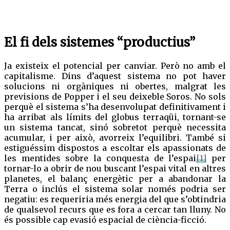
El fi dels sistemes “productius”
Ja existeix el potencial per canviar. Però no amb el
capitalisme. Dins d’aquest sistema no pot haver
solucions ni orgàniques ni obertes, malgrat les
previsions de Popper i el seu deixeble Soros. No sols
perquè el sistema s’ha desenvolupat definitivament i
ha arribat als límits del globus terraqüi, tornant-se
un sistema tancat, sinó sobretot perquè necessita
acumular, i per això, avorreix l’equilibri. També si
estiguéssim dispostos a escoltar els apassionats de
les mentides sobre la conquesta de l’espai
[1]
per
tornar-lo a obrir de nou buscant l’espai vital en altres
planetes, el balanç energètic per a abandonar la
Terra o inclús el sistema solar només podria ser
negatiu: es requeriria més energia del que s’obtindria
de qualsevol recurs que es fora a cercar tan lluny. No
és possible cap evasió espacial de ciència-ficció.