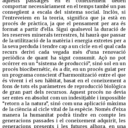
aquests passatges en el coneixement deuen
comportar necessàriament en el temps també un pas
consegüent a escala del sistema social. Inclòs, si
l’entreveiem en la teoria, significa que ja està en
procés de pràctica, ja que el pensament per ara és
format a partir d’ella. Sigui qualsevol la duració de
les reserves minerals terrestres, hi haurà que passar
de la utilització de la matèria i energia extretes per a
la seva perduda i tendre cap a un cicle en el qual cada
recurs derivi cada vegada més d’una renovació
periòdica de quant ha sigut consumit. Açò no pot
ocórrer en un “sistema de producció”, sinó sol en un
procés biocibernétic, és a dir, en un procés guiat per
un programa conscient d’harmonització entre el que
és vivent i el seu hàbitat, basat en el coneixement a
fons de tots els paràmetres de reproducció biològica
de gran part dels recursos. Aquest procés no devia
ser entes en absolut com un indesitjable i impossible
“retorn a la natura”, sinó com una aplicació màxima
de la ciència al cicle vital de la espècie. Només d’eixa
manera la humanitat podrà tindre en compte les
generacions passades i el coneixement adquirit, les
generacions presents i les futures alhora, en una