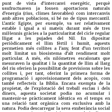
punt de vista d’intercanvi energètic, perquè
usufructuaven ja fossen aportacions naturals
d’energia (rius, climes favorables) com intercanvis
amb altres poblacions, si bé no de tipus mercantil.
L’antic Egipte, per exemple, va ser relativament
estable i igual a si mateix durant més de tres
mil·lennis gràcies a la particularitat del cicle regular
lligat a les pujades del Nil. En dipositar
periòdicament el llim fèrtil i humit, aquests
permetien més collites a l’any, fent d’un territori
molt limitat un biosistema d’alt rendiment molt
particular. A més, els nilómetres escalonats que
mesuraven la qualitat i la quantitat de llim al llarg
del riu oferien la possibilitat de previsions sobre les
collites i, per tant, oferint la primera forma de
programació i aprovisionament dels acopis, com
també reflecteix la Bíblia. Encara exempta de la
propietat, de l’explotació del treball esclau i dels
diners, aquesta societat podia no acumular i
mantenir-se pràcticament idèntica en el temps en
una relació tant orgànica com exclusiva amb la
natura. Podia descarregar la seva exuberància social