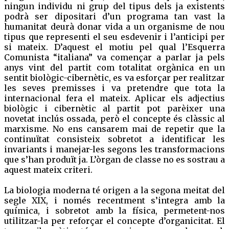
ningun individu ni grup del tipus dels ja existents
podrà ser dipositari d’un programa tan vast la
humanitat deurà donar vida a un organisme de nou
tipus que representi el seu esdevenir i l’anticipi per
si mateix. D’aquest el motiu pel qual l’Esquerra
Comunista “italiana” va començar a parlar ja pels
anys vint del partit com totalitat orgànica en un
sentit biològic-cibernètic, es va esforçar per realitzar
les seves premisses i va pretendre que tota la
internacional fera el mateix. Aplicar els adjectius
biològic i cibernètic al partit pot parèixer una
novetat inclús ossada, però el concepte és clàssic al
marxisme. No ens cansarem mai de repetir que la
continuïtat consisteix sobretot a identificar les
invariants i manejar-les segons les transformacions
que s’han produït ja. L’òrgan de classe no es sostrau a
aquest mateix criteri.
La biologia moderna té origen a la segona meitat del
segle XIX, i només recentment s’integra amb la
química, i sobretot amb la física, permetent-nos
utilitzar-la per reforçar el concepte d’organicitat. El