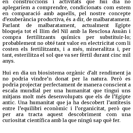
en construccions i activitats que hui dia no
aplegaríem a comprendre, condicionats com estem
en comparació amb aquells, pel nostre concepte
d’exuberància productiva, és a dir, de malbaratament.
Parlant de malbaratament, actualment Egipte
bloqueja tot el llim del Nil amb la Resclosa Asuàn i
compra fertilitzants químics per substituir-lo;
probablement no obté tant valor en electricitat com li
costen els fertilitzants, i a més, mineralitza i, per
tant, esterilitza el sol que va ser fèrtil durant cinc mil
anys.
Hui en dia un biosistema orgànic d’alt rendiment ja
no podria vindre’n donat per la natura. Però es
podria projectar perfectament de manera conscient a
escala mundial per una humanitat que tingui uns
mitjans molt més desenvolupats que els de l’Egipte
antic. Una humanitat que ja ha descobert l’antítesis
entre l’equilibri econòmic i l’organicitat, però que
per ara tracta aquest descobriment com una
curiositat científica amb la que ningú sap què fer.