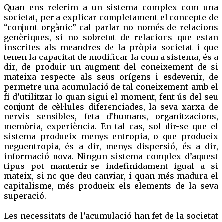
Quan ens referim a un sistema complex com una
societat, per a explicar completament el concepte de
“conjunt orgànic” cal parlar no només de relacions
genèriques, si no sobretot de relacions que estan
inscrites als meandres de la pròpia societat i que
tenen la capacitat de modificar-la com a sistema, és a
dir, de produir un augment del coneixement de si
mateixa respecte als seus orígens i esdevenir, de
permetre una acumulació de tal coneixement amb el
fi d’utilitzar-lo quan sigui el moment, fent ús del seu
conjunt de cèl·lules diferenciades, la seva xarxa de
nervis sensibles, feta d’humans, organitzacions,
memòria, experiència. En tal cas, sol dir-se que el
sistema produeix menys entropia, o que produeix
neguentropia, és a dir, menys dispersió, és a dir,
informació nova. Ningun sistema complex d’aquest
tipus pot mantenir-se indefinidament igual a si
mateix, si no que deu canviar, i quan més madura el
capitalisme, més produeix els elements de la seva
superació.
Les necessitats de l’acumulació han fet de la societat