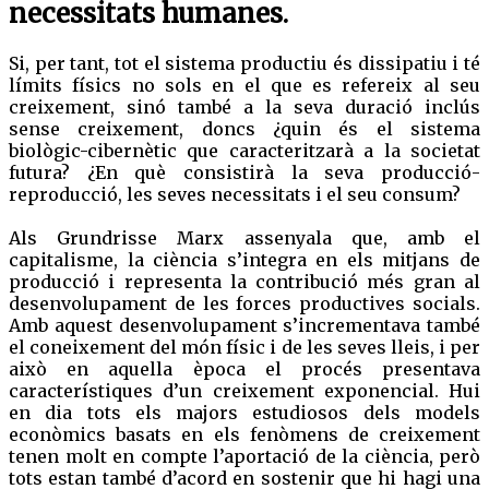
necessitats humanes.
Si, per tant, tot el sistema productiu és dissipatiu i té
límits físics no sols en el que es refereix al seu
creixement, sinó també a la seva duració inclús
sense creixement, doncs ¿quin és el sistema
biològic-cibernètic que caracteritzarà a la societat
futura? ¿En què consistirà la seva producció-
reproducció, les seves necessitats i el seu consum?
Als Grundrisse Marx assenyala que, amb el
capitalisme, la ciència s’integra en els mitjans de
producció i representa la contribució més gran al
desenvolupament de les forces productives socials.
Amb aquest desenvolupament s’incrementava també
el coneixement del món físic i de les seves lleis, i per
això en aquella època el procés presentava
característiques d’un creixement exponencial. Hui
en dia tots els majors estudiosos dels models
econòmics basats en els fenòmens de creixement
tenen molt en compte l’aportació de la ciència, però
tots estan també d’acord en sostenir que hi hagi una