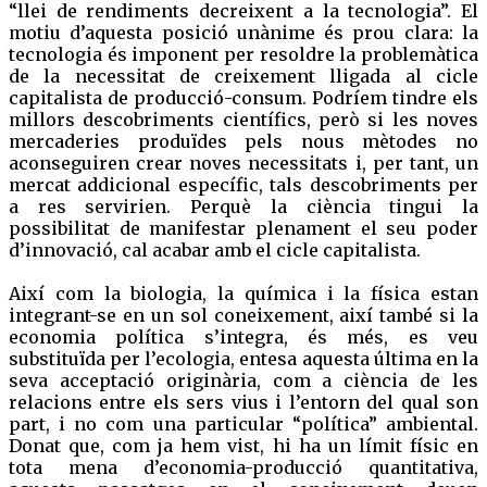
“llei de rendiments decreixent a la tecnologia”. El
motiu d’aquesta posició unànime és prou clara: la
tecnologia és imponent per resoldre la problemàtica
de la necessitat de creixement lligada al cicle
capitalista de producció-consum. Podríem tindre els
millors descobriments científics, però si les noves
mercaderies produïdes pels nous mètodes no
aconseguiren crear noves necessitats i, per tant, un
mercat addicional específic, tals descobriments per
a res servirien. Perquè la ciència tingui la
possibilitat de manifestar plenament el seu poder
d’innovació, cal acabar amb el cicle capitalista.
Així com la biologia, la química i la física estan
integrant-se en un sol coneixement, així també si la
economia política s’integra, és més, es veu
substituïda per l’ecologia, entesa aquesta última en la
seva acceptació originària, com a ciència de les
relacions entre els sers vius i l’entorn del qual son
part, i no com una particular “política” ambiental.
Donat que, com ja hem vist, hi ha un límit físic en
tota mena d’economia-producció quantitativa,