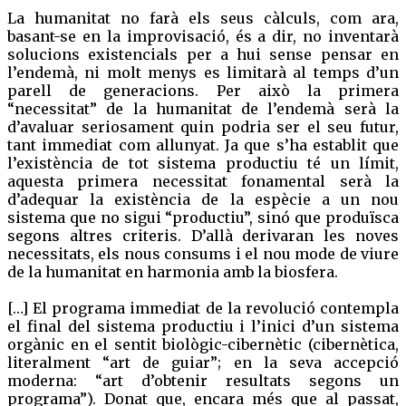
La humanitat no farà els seus càlculs, com ara,
basant-se en la improvisació, és a dir, no inventarà
solucions existencials per a hui sense pensar en
l’endemà, ni molt menys es limitarà al temps d’un
parell de generacions. Per això la primera
“necessitat” de la humanitat de l’endemà serà la
d’avaluar seriosament quin podria ser el seu futur,
tant immediat com allunyat. Ja que s’ha establit que
l’existència de tot sistema productiu té un límit,
aquesta primera necessitat fonamental serà la
d’adequar la existència de la espècie a un nou
sistema que no sigui “productiu”, sinó que produïsca
segons altres criteris. D’allà derivaran les noves
necessitats, els nous consums i el nou mode de viure
de la humanitat en harmonia amb la biosfera.
[…] El programa immediat de la revolució contempla
el final del sistema productiu i l’inici d’un sistema
orgànic en el sentit biològic-cibernètic (cibernètica,
literalment “art de guiar”; en la seva accepció
moderna: “art d’obtenir resultats segons un
programa”). Donat que, encara més que al passat,