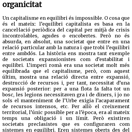
organicitat
Un capitalisme en equilibri és impossible. O cosa que
és el mateix: l’equilibri capitalista es basa en la
cancel·lació periòdica del capital per mitjà de crisis
incontrolables, agudes o encobertes. Però no és
absurda, en absolut, una societat que entre en una
relació particular amb la natura i que trobi l’equilibri
entre ambdós. La història ens mostra tant exemple
de societats expansionistes com d’estabilitat i
equilibri. L’imperi romà era una societat molt més
equilibrada que el capitalisme, però, com aquest
últim, mostra una relació directa entre expansió,
destrucció de recursos i, per tant, necessitat d’una
expansió posterior: per a una flota fa falta tot un
bosc, les legions necessitaven gra i de diners, i jo no
sols el manteniment de l’Urbe exigia l’acaparament
de recursos intensos, etc. Per allò el creixement
territorial, l’únic possible per a l’època, era al mateix
temps una obligació i un límit. Però existiren
societats preclasistes que es configuraren com
sistemes en equilibri. Eren sistemes oberts des del