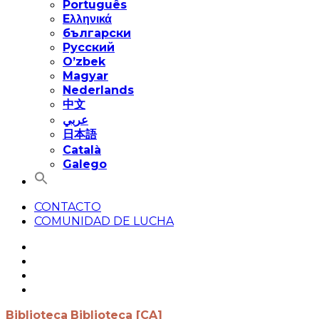
Português
Eλληνικά
български
Русский
O’zbek
Magyar
Nederlands
中文
عربي
日本語
Català
Galego
CONTACTO
COMUNIDAD DE LUCHA
Biblioteca
Biblioteca [CA]