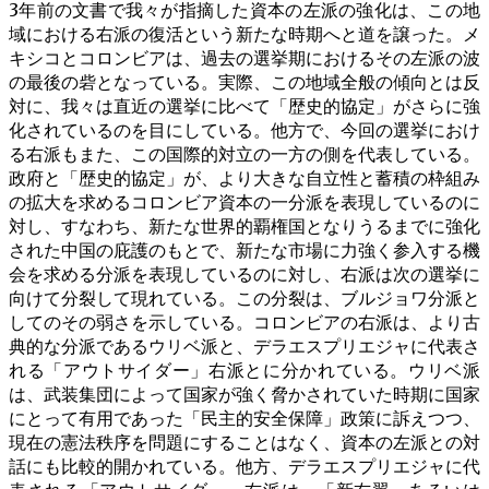
3年前の文書で我々が指摘した資本の左派の強化は、この地
域における右派の復活という新たな時期へと道を譲った。メ
キシコとコロンビアは、過去の選挙期におけるその左派の波
の最後の砦となっている。実際、この地域全般の傾向とは反
対に、我々は直近の選挙に比べて「歴史的協定」がさらに強
化されているのを目にしている。他方で、今回の選挙におけ
る右派もまた、この国際的対立の一方の側を代表している。
政府と「歴史的協定」が、より大きな自立性と蓄積の枠組み
の拡大を求めるコロンビア資本の一分派を表現しているのに
対し、すなわち、新たな世界的覇権国となりうるまでに強化
された中国の庇護のもとで、新たな市場に力強く参入する機
会を求める分派を表現しているのに対し、右派は次の選挙に
向けて分裂して現れている。この分裂は、ブルジョワ分派と
してのその弱さを示している。コロンビアの右派は、より古
典的な分派であるウリベ派と、デラエスプリエジャに代表さ
れる「アウトサイダー」右派とに分かれている。ウリベ派
は、武装集団によって国家が強く脅かされていた時期に国家
にとって有用であった「民主的安全保障」政策に訴えつつ、
現在の憲法秩序を問題にすることはなく、資本の左派との対
話にも比較的開かれている。他方、デラエスプリエジャに代