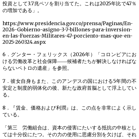
投資として3.7兆ペソを割り当てた。これは2025年比で47％
の増加である」。
https://www.presidencia.gov.co/prensa/Paginas/En-
2026-Gobierno-asigno-3-7-billones-para-inversion-
en-las-Fuerzas-Militares-47-porciento-mas-que-en-
2025-260324.aspx
6．グンター・フェリックス（2026年）「コロンビアにお
ける労働改革と社会保障――候補者たちが解決しなければな
らないペトロの遺産」を参照。
7．彼女自身もまた、このアンデスの国における5年間の不
安定と制度的弱体化の後、新たな政府首脳として浮上してい
る。
8．『賃金、価格および利潤』は、この点を非常によく示し
ている。
「第三 労働組合は、資本の侵害にたいする抵抗の中核とし
ては十分役にたつ。その力の使用に思慮分別を欠けば、それ