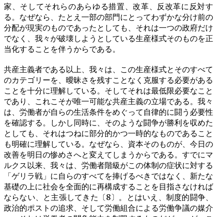
家、そしてそれらのあらゆる措置、改革、反改革に反対す
る。なぜなら、たとえ一部の部門にとってわずかな分け前の
分配が現実のものであったとしても、それは一つの政府だけ
でなく、我々が破壊しようとしている生産様式そのものを正
当化することを伴うからである。
共産主義者である以上、我々は、この生産様式とそのすべて
のカテゴリーを、曖昧さを残すことなく克服する必要がある
ことを十分に理解している。そしてそれは最低限必要なこと
であり、これこそが唯一可能な共産主義の立場である。我々
は、労働者が自らの生活条件をめぐって自律的に闘う必要性
を確認する。しかし同時に、そのような闘争が勝利を収めた
としても、それはつねに部分的かつ一時的なものであること
も明確に理解している。なぜなら、資本そのものが、今日の
改善を明日の惨めさへと変えてしまうからである。すでにマ
ルクス以来、我々は、労働者階級がこの体制の症状に対する
「ゲリラ戦」に自らのすべてを捧げるべきではなく、新たな
基礎の上に社会を全面的に再構成することを目指さなければ
ならない、と主張してきた〔8〕。とはいえ、制度的闘争、
政治的ポストの追求、そして労働組合による労働争議の媒介