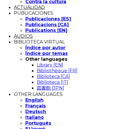
Contra la cultura
ACTUALIDAD
PUBLICACIONES
Publicaciones [ES]
Publicacions [CA]
Publications [EN]
AUDIOS
BIBLIOTECA VIRTUAL
Índice por autor
Índice por temas
Other languages
Library [EN]
Bibliothèque [FR]
Biblioteca [CA]
Biblioteca [IT]
図書館 [JPN]
OTHER LANGUAGES
English
Français
Deutsch
Italiano
Português
Eλληνικά