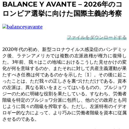
BALANCE Y AVANTE – 2026年のコ
ロンビア選挙に向けた国際主義的考察
ファイルをダウンロードする
2020年代の初め、新型コロナウイルス感染症のパンデミッ
ク後、ラテンアメリカでは複数の左派政権が権力に復帰し
た。3年前、我々はこの地域におけるこうした見せかけの変
化が何を意味するのか、またそれに対して共産主義運動が果
たすべき任務は何であるのかを示した〔1〕。その後に起こ
ったことは、ただ我々の正しさを裏づけただけである。資本
の左派は、異なる装いをまとってはいるものの、ブルジョワ
ジーのために明確な役割を果たしている。すなわち、労働者
階級を特定のブルジョワ分派に包摂し、他のどの政府とも同
じように我々の階級を搾取する。ただし、左派特有のイデオ
ロギー的な力によって、より巧みに労働者階級を資本に従属
させるのである。