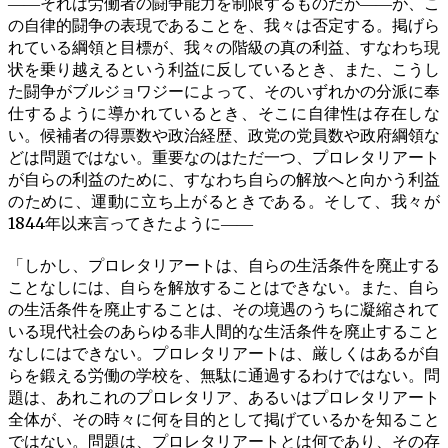
――それは労働者の闘争能力を制限するものだが――が、こ
の自律的闘争の表現であることを、我々は否定する。掲げら
れている綱領と目標が、我々の階級の真の利益、すなわち現
状を乗り越えるという利益に反しているとき、また、こうし
た闘争がブルジョワジーによって、そのいずれかの分派に奉
仕するように導かれているとき、そこに自律性は存在しな
い。候補者の得票数や政治経歴、政党の党員数や政府綱領な
どは問題ではない。重要なのはただ一つ、プロレタリアート
が自らの利益のために、すなわち自らの解放へと向かう利益
のために、運動に立ち上がるときである。そして、我々が
1844年以来言ってきたように――
「しかし、プロレタリアートは、自らの生活条件を廃止する
ことなしには、自らを解放することはできない。また、自ら
の生活条件を廃止することは、その境遇のうちに凝縮されて
いる現代社会のあらゆる非人間的な生活条件を廃止すること
なしにはできない。プロレタリアートは、厳しくはあるが自
らを鍛える労働の学校を、無駄に通過するわけではない。問
題は、あれこれのプロレタリア、あるいはプロレタリアート
全体が、その時々に何を目的として掲げているかを知ること
ではない。問題は、プロレタリアートとは何であり、その存