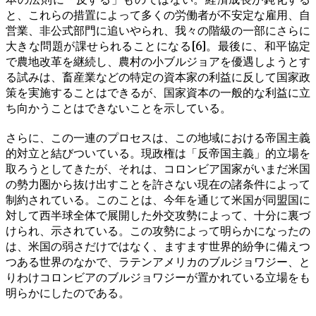
と、これらの措置によって多くの労働者が不安定な雇用、自
営業、非公式部門に追いやられ、我々の階級の一部にさらに
大きな問題が課せられることになる[6]。最後に、和平協定
で農地改革を継続し、農村の小ブルジョアを優遇しようとす
る試みは、畜産業などの特定の資本家の利益に反して国家政
策を実施することはできるが、国家資本の一般的な利益に立
ち向かうことはできないことを示している。
さらに、この一連のプロセスは、この地域における帝国主義
的対立と結びついている。現政権は「反帝国主義」的立場を
取ろうとしてきたが、それは、コロンビア国家がいまだ米国
の勢力圏から抜け出すことを許さない現在の諸条件によって
制約されている。このことは、今年を通じて米国が同盟国に
対して西半球全体で展開した外交攻勢によって、十分に裏づ
けられ、示されている。この攻勢によって明らかになったの
は、米国の弱さだけではなく、ますます世界的紛争に備えつ
つある世界のなかで、ラテンアメリカのブルジョワジー、と
りわけコロンビアのブルジョワジーが置かれている立場をも
明らかにしたのである。