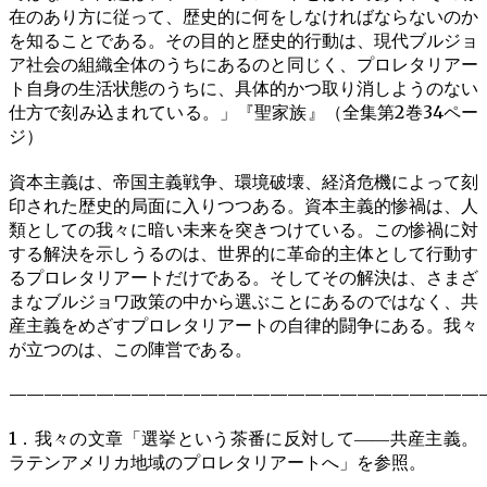
在のあり方に従って、歴史的に何をしなければならないのか
を知ることである。その目的と歴史的行動は、現代ブルジョ
ア社会の組織全体のうちにあるのと同じく、プロレタリアー
ト自身の生活状態のうちに、具体的かつ取り消しようのない
仕方で刻み込まれている。」『聖家族』（全集第2巻34ペー
ジ）
資本主義は、帝国主義戦争、環境破壊、経済危機によって刻
印された歴史的局面に入りつつある。資本主義的惨禍は、人
類としての我々に暗い未来を突きつけている。この惨禍に対
する解決を示しうるのは、世界的に革命的主体として行動す
るプロレタリアートだけである。そしてその解決は、さまざ
まなブルジョワ政策の中から選ぶことにあるのではなく、共
産主義をめざすプロレタリアートの自律的闘争にある。我々
が立つのは、この陣営である。
———————————————————————————
1．我々の文章「選挙という茶番に反対して――共産主義。
ラテンアメリカ地域のプロレタリアートへ」を参照。