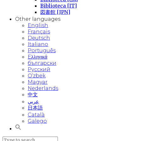
Biblioteca [IT]
図書館 [JPN]
Other languages
English
Français
Deutsch
Italiano
Português
Eλληνικά
български
Русский
O’zbek
Magyar
Nederlands
中文
عربي
日本語
Català
Galego