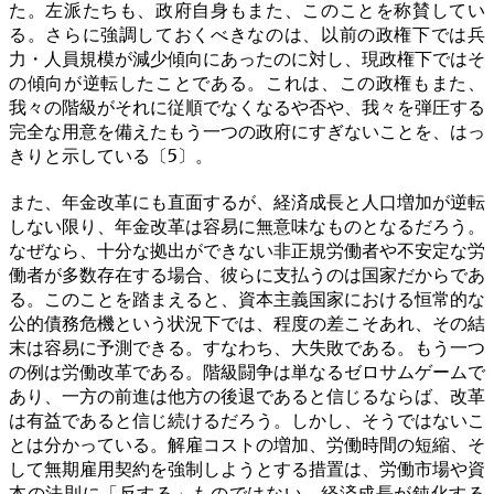
た。左派たちも、政府自身もまた、このことを称賛してい
る。さらに強調しておくべきなのは、以前の政権下では兵
力・人員規模が減少傾向にあったのに対し、現政権下ではそ
の傾向が逆転したことである。これは、この政権もまた、
我々の階級がそれに従順でなくなるや否や、我々を弾圧する
完全な用意を備えたもう一つの政府にすぎないことを、はっ
きりと示している〔5〕。
また、年金改革にも直面するが、経済成長と人口増加が逆転
しない限り、年金改革は容易に無意味なものとなるだろう。
なぜなら、十分な拠出ができない非正規労働者や不安定な労
働者が多数存在する場合、彼らに支払うのは国家だからであ
る。このことを踏まえると、資本主義国家における恒常的な
公的債務危機という状況下では、程度の差こそあれ、その結
末は容易に予測できる。すなわち、大失敗である。もう一つ
の例は労働改革である。階級闘争は単なるゼロサムゲームで
あり、一方の前進は他方の後退であると信じるならば、改革
は有益であると信じ続けるだろう。しかし、そうではないこ
とは分かっている。解雇コストの増加、労働時間の短縮、そ
して無期雇用契約を強制しようとする措置は、労働市場や資
本の法則に「反する」ものではない。経済成長が鈍化する