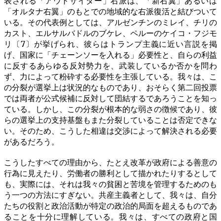
表される「アウトサイダー」右派は、「新右翼」あるいは
「オルタナ右翼」のもとでの地域的な右派復活と結びついて
いる。その代表例としては、アルゼンチンのミレイ、チリの
カスト、エルサルバドルのブケレ、ペルーのケイコ・フジモ
リ〔7〕が挙げられ、彼らはトランプ主義に近い言説を掲
げ、国家に「チェーンソーを入れる」必要性と、自らの利益
に反するあらゆる反対勢力を、武装しているか否かを問わ
ず、力によって粉砕する必要性を主張している。我々は、こ
の分裂が選挙上は状況的なものであり、おそらく第二回投票
では両者が公式候補に反対して団結するであろうことを知っ
ている。しかし、この分裂が根本的な弱さの徴候であり、彼
らの選挙上の支持基盤もまた分裂していることは否定できな
い。そのため、こうした相違は交渉によって解決される必要
があるだろう。
こうしたすべての理由から、たとえ改革が政府による善意の
行為に見えたり、労働者の勝利として描かれたりするとして
も、実際には、それは我々の貧困と苦境を管理するためのも
う一つの方法にすぎない。共産主義者として、我々は、自分
たちの役割と政治活動が特定の政治的局面を超えるものであ
ることを十分に理解している。我々は、すべての政府と国