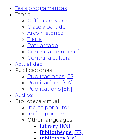
Tesis programáticas
Teoría
Crítica del valor
Clase y partido
Arco histórico
Tierra
Patriarcado
Contra la democracia
Contra la cultura
Actualidad
Publicaciones
Publicaciones [ES]
Publicacions [CA]
Publications [EN]
Audios
Biblioteca virtual
Índice por autor
Índice por temas
Other languages
Library [EN]
Bibliothèque [FR]
Biblioteca [CA]