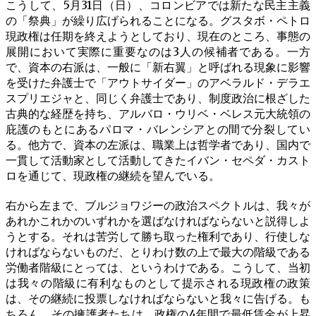
こうして、5月31日（日）、コロンビアでは新たな民主主義
の「祭典」が繰り広げられることになる。グスタボ・ペトロ
現政権は任期を終えようとしており、現在のところ、事態の
展開において実際に重要なのは3人の候補者である。一方
で、資本の右派は、一般に「新右翼」と呼ばれる現象に影響
を受けた弁護士で「アウトサイダー」のアベラルド・デラエ
スプリエジャと、同じく弁護士であり、制度政治に根ざした
古典的な経歴を持ち、アルバロ・ウリベ・ベレス元大統領の
庇護のもとにあるパロマ・バレンシアとの間で分裂してい
る。他方で、資本の左派は、職業上は哲学者であり、国内で
一貫して活動家として活動してきたイバン・セペダ・カスト
ロを通じて、現政権の継続を望んでいる。
右から左まで、ブルジョワジーの政治スペクトルは、我々が
あれかこれかのいずれかを選ばなければならないと説得しよ
うとする。それは苦労して勝ち取った権利であり、行使しな
ければならないものだ、とりわけ数の上で最大の階級である
労働者階級にとっては、というわけである。こうして、当初
は我々の階級に有利なものとして提示される現政権の政策
は、その継続に投票しなければならないと我々に告げる。も
ちろん、その擁護者たちは、政権の4年間で最低賃金が上昇