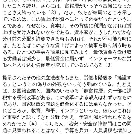
したことを誇り、さらには、富裕層がいっそう富裕になった
ことさえ誇っている〔2〕。だが、彼らが結局のところ示し
ているのは、この賃上げが資本にとって必要だったというこ
とである。なぜなら、資本は、その背後に利潤がなければ賃
上げを受け入れないからである。資本家がこうしたわずかな
分け前の分配を許容できる時もあれば、それが不可能な時に
は、たとえばこのような賃上げによって物事を取り繕う時も
ある。ひとつの事実を簡単に見てみよう。最低賃金を受け取
る労働者は減少し、最低賃金に届かず、インフォーマルな労
働へと入り込む労働者が増加しているのである〔3〕
提示されたその他の立法改革もまた、労働者階級を「擁護す
る」というこの偽りの外観をいっそう強めている。たとえ
ば、多国籍企業と、国内のいわゆる「超富裕層」の一部に課
税する税制改革がある。この改革による歳入はわずかなもの
であり、国家財政の問題を健全化するには至らなかった。そ
れどころか、教育、和平、インフラといった、彼らがこれほ
ど重要だと語ってきた分野でさえ、予算削減が行われざるを
えなかった〔4〕。もちろん、治安・安全保障部門はこの問
題に見舞われることはなく、予算も兵力・人員規模も増加し