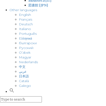
Biblioteca [IT]
図書館 [JPN]
Other languages
English
Français
Deutsch
Italiano
Português
Eλληνικά
български
Русский
O’zbek
Magyar
Nederlands
中文
عربي
日本語
Català
Galego