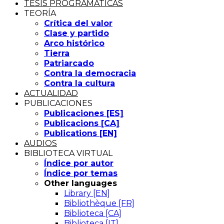
TESIS PROGRAMÁTICAS
TEORÍA
Crítica del valor
Clase y partido
Arco histórico
Tierra
Patriarcado
Contra la democracia
Contra la cultura
ACTUALIDAD
PUBLICACIONES
Publicaciones [ES]
Publicacions [CA]
Publications [EN]
AUDIOS
BIBLIOTECA VIRTUAL
Índice por autor
Índice por temas
Other languages
Library [EN]
Bibliothèque [FR]
Biblioteca [CA]
Biblioteca [IT]