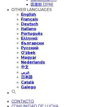
図書館 [JPN]
OTHER LANGUAGES
English
Français
Deutsch
Italiano
Português
Eλληνικά
български
Русский
O’zbek
Magyar
Nederlands
中文
عربي
日本語
Català
Galego
CONTACTO
COMUNIDAD DE LUCHA