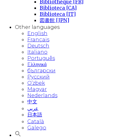
Bibliothèque [FR]
Biblioteca [CA]
Biblioteca [IT]
図書館 [JPN]
Other languages
English
Français
Deutsch
Italiano
Português
Eλληνικά
български
Русский
O’zbek
Magyar
Nederlands
中文
عربي
日本語
Català
Galego