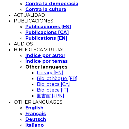
Contra la democracia
Contra la cultura
ACTUALIDAD
PUBLICACIONES
Publicaciones [ES]
Publicacions [CA]
Publications [EN]
AUDIOS
BIBLIOTECA VIRTUAL
Índice por autor
Índice por temas
Other languages
Library [EN]
Bibliothèque [FR]
Biblioteca [CA]
Biblioteca [IT]
図書館 [JPN]
OTHER LANGUAGES
English
Français
Deutsch
Italiano