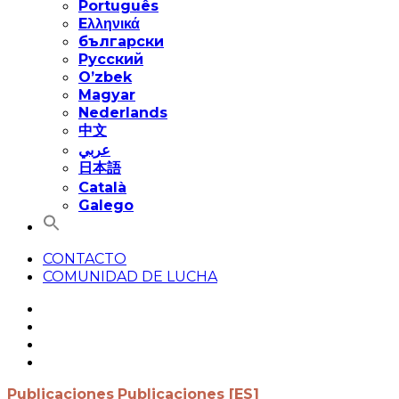
Português
Eλληνικά
български
Русский
O’zbek
Magyar
Nederlands
中文
عربي
日本語
Català
Galego
CONTACTO
COMUNIDAD DE LUCHA
Publicaciones
Publicaciones [ES]