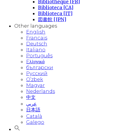
Bibliothèque [FR]
Biblioteca [CA]
Biblioteca [IT]
図書館 [JPN]
Other languages
English
Français
Deutsch
Italiano
Português
Eλληνικά
български
Русский
O’zbek
Magyar
Nederlands
中文
عربي
日本語
Català
Galego