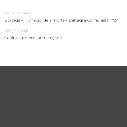
PREVIOUS ARTICLE
Bordiga – Homicidi dels morts – Battaglia Comunista nº24
NEXT ARTICLE
Capitalismo em intersecção?