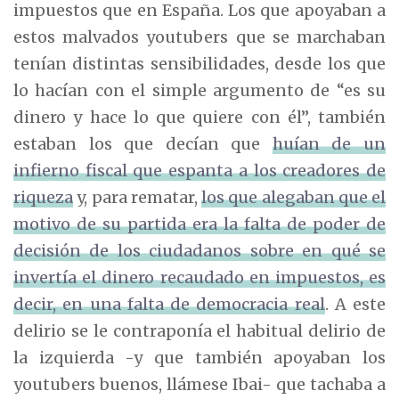
impuestos que en España. Los que apoyaban a
estos malvados youtubers que se marchaban
tenían distintas sensibilidades, desde los que
lo hacían con el simple argumento de “es su
dinero y hace lo que quiere con él”, también
estaban los que decían que
huían de un
infierno fiscal que espanta a los creadores de
riqueza
y, para rematar,
los que alegaban que el
motivo de su partida era la falta de poder de
decisión de los ciudadanos sobre en qué se
invertía el dinero recaudado en impuestos, es
decir, en una falta de democracia real
. A este
delirio se le contraponía el habitual delirio de
la izquierda -y que también apoyaban los
youtubers buenos, llámese Ibai- que tachaba a