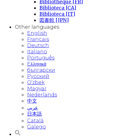
Bibliothèque [FR]
Biblioteca [CA]
Biblioteca [IT]
図書館 [JPN]
Other languages
English
Français
Deutsch
Italiano
Português
Eλληνικά
български
Русский
O’zbek
Magyar
Nederlands
中文
عربي
日本語
Català
Galego