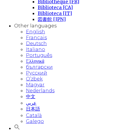
Bibliothèque [FR]
Biblioteca [CA]
Biblioteca [IT]
図書館 [JPN]
Other languages
English
Français
Deutsch
Italiano
Português
Eλληνικά
български
Русский
O’zbek
Magyar
Nederlands
中文
عربي
日本語
Català
Galego