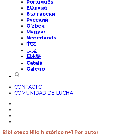
Português
Eλληνικά
български
Русский
O’zbek
Magyar
Nederlands
中文
عربي
日本語
Català
Galego
CONTACTO
COMUNIDAD DE LUCHA
Biblioteca
Hilo histórico
n+1
Por autor