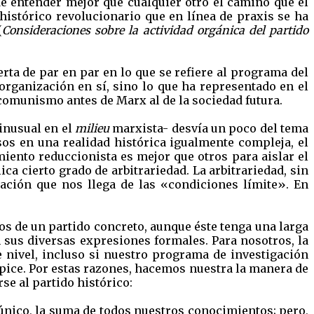
de entender mejor que cualquier otro el camino que el
 histórico revolucionario que en línea de praxis se ha
(
Consideraciones sobre la actividad orgánica del partido
erta de par en par en lo que se refiere al programa del
 organización en sí, sino lo que ha representado en el
 comunismo antes de Marx al de la sociedad futura.
inusual en el
milieu
marxista- desvía un poco del tema
os en una realidad histórica igualmente compleja, el
iento reduccionista es mejor que otros para aislar el
ica cierto grado de arbitrariedad. La arbitrariedad, sin
ación que nos llega de las «condiciones límite». En
s de un partido concreto, aunque éste tenga una larga
on sus diversas expresiones formales. Para nosotros, la
te nivel, incluso si nuestro programa de investigación
ápice. Por estas razones, hacemos nuestra la manera de
se al partido histórico:
único, la suma de todos nuestros conocimientos; pero,