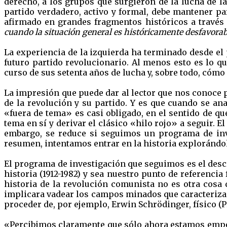
derecho, a los grupos que surgieron de la lucha de l
partido verdadero, activo y formal, debe mantener par
afirmado en grandes fragmentos históricos a través d
cuando la situación general es históricamente desfavorab
La experiencia de la izquierda ha terminado desde el p
futuro partido revolucionario. Al menos esto es lo qu
curso de sus setenta años de lucha y, sobre todo, cómo
La impresión que puede dar al lector que nos conoce p
de la revolución y su partido. Y es que cuando se a
«fuera de tema» es casi obligado, en el sentido de q
tema en sí y derivar el clásico «hilo rojo» a seguir. E
embargo, se reduce si seguimos un programa de inve
resumen, intentamos entrar en la historia explorándol
El programa de investigación que seguimos es el desc
historia (1912-1982) y sea nuestro punto de referencia
historia de la revolución comunista no es otra cosa q
implicara vadear los campos minados que caracterizan 
proceder de, por ejemplo, Erwin Schrödinger, físico (P
«Percibimos claramente que sólo ahora estamos empeza