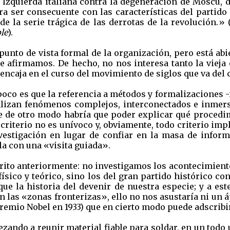
a Izquierda italiana contra la degeneración de Moscú, 
a ser consecuente con las características del partido
e la serie trágica de las derrotas de la revolución.» 
le
).
unto de vista formal de la organización, pero está abi
e afirmamos. De hecho, no nos interesa tanto la vieja
 encaja en el curso del movimiento de siglos que va del
oco es que la referencia a métodos y formalizaciones -
nalizan fenómenos complejos, interconectados e inmers
ue de otro modo habría que poder explicar qué procedim
l criterio no es unívoco y, obviamente, todo criterio impl
stigación en lugar de confiar en la masa de inform
a con una «visita guiada».
rito anteriormente: no investigamos los acontecimiento
 físico y teórico, sino los del gran partido histórico c
ue la historia del devenir de nuestra especie; y a es
las «zonas fronterizas», ello no nos asustaría ni un 
remio Nobel en 1933) que en cierto modo puede adscribir
ndo a reunir material fiable para soldar, en un todo 