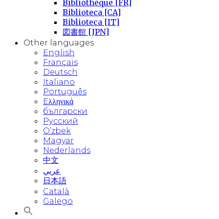
Bibliothèque [FR]
Biblioteca [CA]
Biblioteca [IT]
図書館 [JPN]
Other languages
English
Français
Deutsch
Italiano
Português
Eλληνικά
български
Русский
O’zbek
Magyar
Nederlands
中文
عربي
日本語
Català
Galego