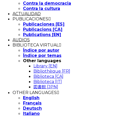
Contra la democracia
Contra la cultura
ACTUALIDAD
PUBLICACIONES
Publicaciones [ES]
Publicacions [CA]
Publications [EN]
AUDIOS
BIBLIOTECA VIRTUAL
Índice por autor
Índice por temas
Other languages
Library [EN]
Bibliothèque [FR]
Biblioteca [CA]
Biblioteca [IT]
図書館 [JPN]
OTHER LANGUAGES
English
Français
Deutsch
Italiano