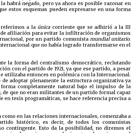
e la habrá negado, pero ya ahora es posible razonar en
s que estos esquemas pueden expresarse en una forma
 referimos a la
única
corriente que se adhirió a la III
e afiliación para evitar la infiltración de organismos
ternacional, por un partido comunista
mundial unitario
.
 Internacional que no había logrado transformarse en el
te la forma del centralismo democrático, reclutando
ión con el partido de 1921, ya que ese partido, a pesar
ue utilizaba entonces en polémica con la Internacional.
 de adoptar plenamente la estructura organizativa ya
e forma completamente natural bajo el impulso de la
0, de que no eran militantes de un partido formal capaz
e en tesis programáticas, se hace referencia precisa a
na como en las relaciones internacionales, comenzaba a
artido histórico, es decir, de todos los comunistas
so contingente. Esto da la posibilidad, no diremos el