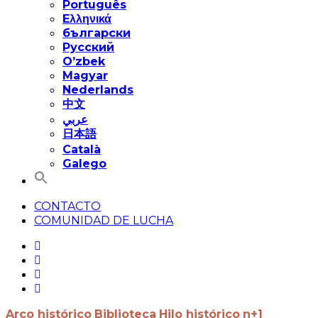
Português
Eλληνικά
български
Русский
O’zbek
Magyar
Nederlands
中文
عربي
日本語
Català
Galego
CONTACTO
COMUNIDAD DE LUCHA
Arco histórico
Biblioteca
Hilo histórico
n+1