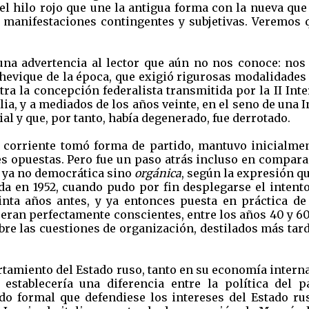
 el hilo rojo que une la antigua forma con la nueva qu
 manifestaciones contingentes y subjetivas. Veremo
na advertencia al lector que aún no nos conoce: nos
hevique de la época, que exigió rigurosas modalidades d
ra la concepción federalista transmitida por la II In
lia, y a mediados de los años veinte, en el seno de una
ial y que, por tanto, había degenerado, fue derrotado.
 corriente tomó forma de partido, mantuvo inicialmen
s opuestas. Pero fue un paso atrás incluso en comparac
, ya no democrática sino
orgánica
, según la expresión q
 en 1952, cuando pudo por fin desplegarse el intento
inta años antes, y ya entonces puesta en práctica d
 eran perfectamente conscientes, entre los años 40 y 6
bre las cuestiones de organización, destilados más tard
rtamiento del Estado ruso, tanto en su economía inter
establecería una diferencia entre la política del p
do formal que defendiese los intereses del Estado ru