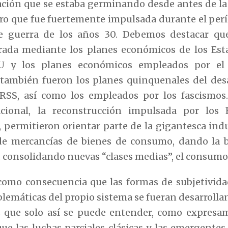
ación que se estaba germinando desde antes de l
ero que fue fuertemente impulsada durante el per
de guerra de los años 30. Debemos destacar qu
ada mediante los planes económicos de los Est
U y los planes económicos empleados por el
también fueron los planes quinquenales del desar
RSS, así como los empleados por los fascismos.
cional, la reconstrucción impulsada por los E
, permitieron orientar parte de la gigantesca indus
e mercancías de bienes de consumo, dando la b
, consolidando nuevas “clases medias”, el consumo 
 como consecuencia que las formas de subjetivid
oblemáticas del propio sistema se fueran desarroll
que solo así se puede entender, como expresam
que las luchas parciales clásicas y las emergentes