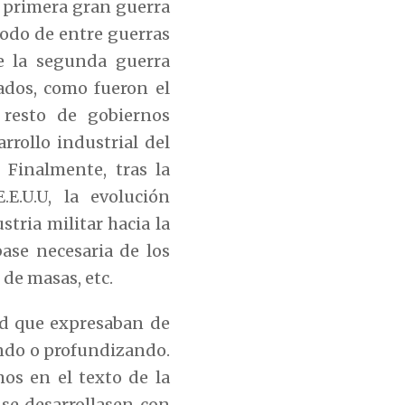
a primera gran guerra
íodo de entre guerras
e la segunda guerra
ados, como fueron el
 resto de gobiernos
rollo industrial del
 Finalmente, tras la
.E.U.U, la evolución
tria militar hacia la
ase necesaria de los
de masas, etc.
ad que expresaban de
ando o profundizando.
os en el texto de la
 se desarrollasen con