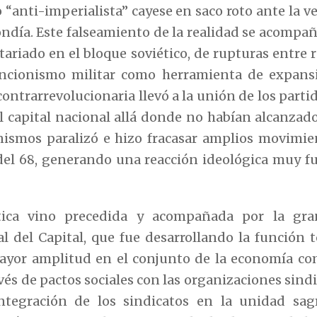
“anti-imperialista” cayese en saco roto ante la ve
ndía. Este falseamiento de la realidad se acompañ
etariado en el bloque soviético, de rupturas entr
ncionismo militar como herramienta de expansi
a contrarrevolucionaria llevó a la unión de los parti
 capital nacional allá donde no habían alcanzado 
anismos paralizó e hizo fracasar amplios movimi
el 68, generando una reacción ideológica muy fu
ítica vino precedida y acompañada por la gr
l del Capital, que fue desarrollando la función to
ayor amplitud en el conjunto de la economía com
ravés de pactos sociales con las organizaciones sind
ntegración de los sindicatos en la unidad sag