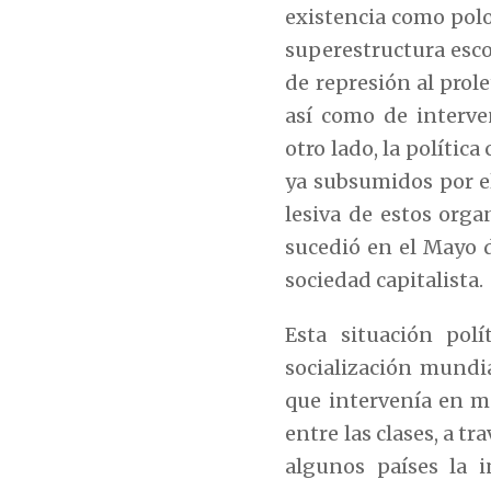
existencia como polo 
superestructura esco
de represión al prol
así como de interve
otro lado, la polític
ya subsumidos por el
lesiva de estos org
sucedió en el Mayo d
sociedad capitalista.
Esta situación pol
socialización mundia
que intervenía en m
entre las clases, a t
algunos países la i