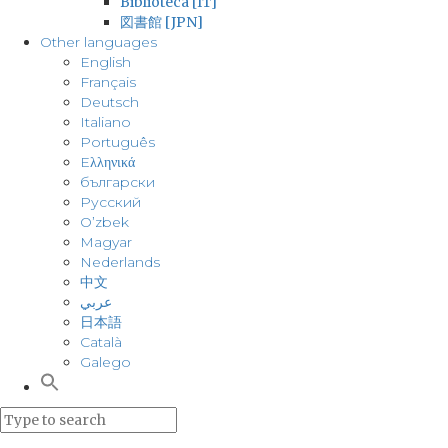
Biblioteca [IT]
図書館 [JPN]
Other languages
English
Français
Deutsch
Italiano
Português
Eλληνικά
български
Русский
O’zbek
Magyar
Nederlands
中文
عربي
日本語
Català
Galego