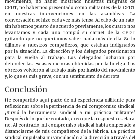
movimiento, no haber mostrado nuestras insignias de
CFDT, no habernos presentado como militantes de la CFDT
en nuestras intervenciones en las asambleas. La
conversación se hizo cada vez más tensa. Al cabo de un rato,
sin habernos puesto de acuerdo previamente, los cuatro nos
levantamos y cada uno rompió su carnet de la CFDT,
gritando que no queríamos saber nada más de ella. Se lo
dijimos a nuestros compañeros, que estaban indignados
por la situación. La dirección y los delegados presionaron
para la vuelta al trabajo. Los delegados lucharon por
defender las escasas mejoras obtenidas por la huelga. Los
obreros volvieron al trabajo
más por hastío
del movimiento
y, lo que es más grave, con un sentimiento de derrota.
Conclusión
He compartido aquí parte de mi experiencia militante para
reflexionar sobre la pertinencia de mi compromiso sindical.
¿Sirvió la herramienta sindical a mi práctica militante?
Después de lo que he contado, creo que la respuesta es clara:
no. Al contrario, mi compromiso sindical había empezado a
distanciarme de mis compañeros de la fábrica. La práctica
sindical impulsaba mi vinculación a la dirección a través del