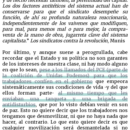
y de hecho necesitar también, la perennidad del capital.
Los dos factores antitéticos del sistema actual han de
conservarse para que el sindicato desempeñe su
función, de ahí su profunda naturaleza reaccionaria,
independientemente de los vaivenes que modifiquen,
para mal, para menos mal o para mejor, la compra-
venta de la mano de obra, jugarreta clave del sistema
capitalista.
”
Los sindicatos contra la revolución
, Munis
Por último, y aunque suene a perogrullada, cabe
recordar que el Estado y su política no son garantes
de los intereses de nuestra clase, ni hay modo alguno
en que lo sean,
pese a los llamados del PCE (parte de
la coalición de Unidas Podemos) para que los
trabajadores confíen en el gobierno
que empeora
sistemáticamente sus condiciones de vida -y del que
ellos forman parte-
al mismo tiempo que les
enviaban una tanqueta y una brigada de
antidisturbios
, que por lo visto debían venir en son
de paz. Esto no quiere decir que los trabajadores nos
tengamos que desmovilizar, ni que no haya nada que
hacer, al contrario. Lo que esto quiere decir es que
cualquier movilización será desmantelada si no