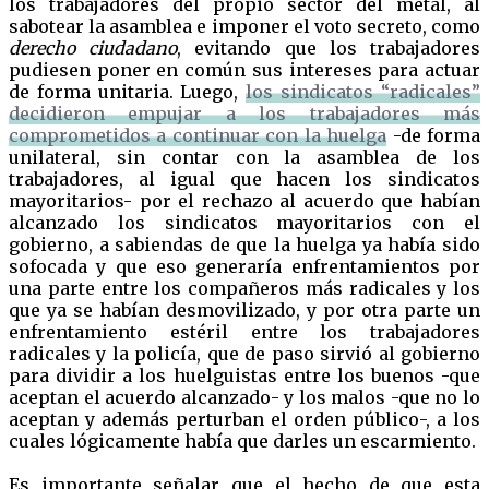
los trabajadores del propio sector del metal, al
sabotear la asamblea e imponer el voto secreto, como
derecho ciudadano
, evitando que los trabajadores
pudiesen poner en común sus intereses para actuar
de forma unitaria. Luego,
los sindicatos “radicales”
decidieron empujar a los trabajadores más
comprometidos a continuar con la huelga
-de forma
unilateral, sin contar con la asamblea de los
trabajadores, al igual que hacen los sindicatos
mayoritarios- por el rechazo al acuerdo que habían
alcanzado los sindicatos mayoritarios con el
gobierno, a sabiendas de que la huelga ya había sido
sofocada y que eso generaría enfrentamientos por
una parte entre los compañeros más radicales y los
que ya se habían desmovilizado, y por otra parte un
enfrentamiento estéril entre los trabajadores
radicales y la policía, que de paso sirvió al gobierno
para dividir a los huelguistas entre los buenos -que
aceptan el acuerdo alcanzado- y los malos -que no lo
aceptan y además perturban el orden público-, a los
cuales lógicamente había que darles un escarmiento.
Es importante señalar que el hecho de que esta