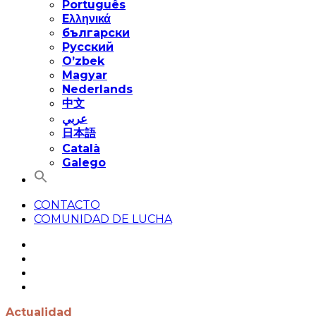
Português
Eλληνικά
български
Русский
O’zbek
Magyar
Nederlands
中文
عربي
日本語
Català
Galego
CONTACTO
COMUNIDAD DE LUCHA
Actualidad