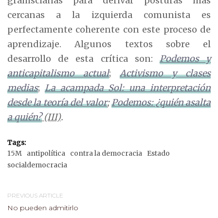
gramscianas para derivar posturas más
cercanas a la izquierda comunista es
perfectamente coherente con este proceso de
aprendizaje. Algunos textos sobre el
desarrollo de esta crítica son:
Podemos y
anticapitalismo actual
;
Activismo y clases
medias
;
La acampada Sol: una interpretación
desde la teoría del valor
;
Podemos: ¿quién asalta
a quién?
(III)
.
Tags:
15M
antipolítica
contra la democracia
Estado
socialdemocracia
PREVIOUS ARTICLE
No pueden admitirlo