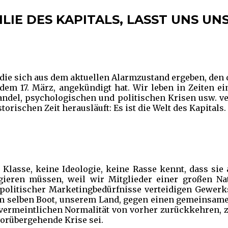
ILIE DES KAPITALS, LASST UNS U
, die sich aus dem aktuellen Alarmzustand ergeben, den
em 17. März, angekündigt hat. Wir leben in Zeiten ein
ndel, psychologischen und politischen Krisen usw. ve
torischen Zeit herausläuft: Es ist die Welt des Kapitals. 
lasse, keine Ideologie, keine Rasse kennt, dass sie 
gieren müssen, weil wir Mitglieder einer großen Nati
olitischer Marketingbedürfnisse verteidigen Gewer
n im selben Boot, unserem Land, gegen einen gemeinsame
vermeintlichen Normalität von vorher zurückkehren, z
vorübergehende Krise sei.