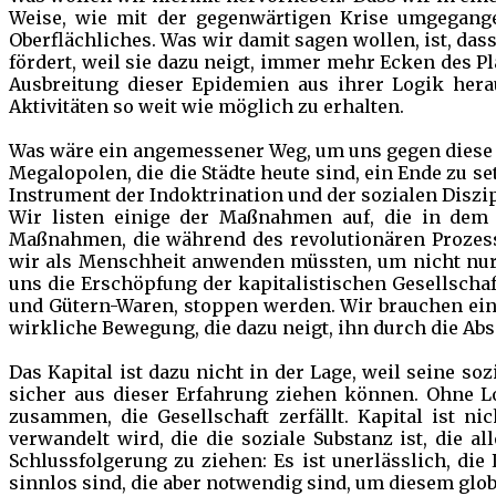
Weise, wie mit der gegenwärtigen Krise umgegange
Oberflächliches. Was wir damit sagen wollen, ist, das
fördert, weil sie dazu neigt, immer mehr Ecken des Pla
Ausbreitung dieser Epidemien aus ihrer Logik herau
Aktivitäten so weit wie möglich zu erhalten.
Was wäre ein angemessener Weg, um uns gegen diese Ar
Megalopolen, die die Städte heute sind, ein Ende zu s
Instrument der Indoktrination und der sozialen Disz
Wir listen einige der Maßnahmen auf, die in dem v
Maßnahmen, die während des revolutionären Prozes
wir als Menschheit anwenden müssten, um nicht nur d
uns die Erschöpfung der kapitalistischen Gesellschaft
und Gütern-Waren, stoppen werden. Wir brauchen eine
wirkliche Bewegung, die dazu neigt, ihn durch die A
Das Kapital ist dazu nicht in der Lage, weil seine sozi
sicher aus dieser Erfahrung ziehen können. Ohne L
zusammen, die Gesellschaft zerfällt. Kapital ist ni
verwandelt wird, die die soziale Substanz ist, die a
Schlussfolgerung zu ziehen: Es ist unerlässlich, die
sinnlos sind, die aber notwendig sind, um diesem glo