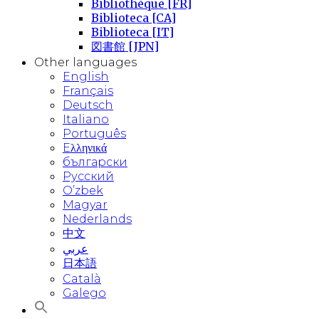
Bibliothèque [FR]
Biblioteca [CA]
Biblioteca [IT]
図書館 [JPN]
Other languages
English
Français
Deutsch
Italiano
Português
Eλληνικά
български
Русский
O’zbek
Magyar
Nederlands
中文
عربي
日本語
Català
Galego