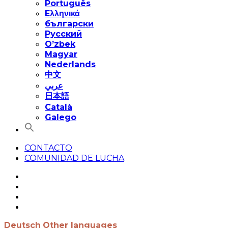
Português
Eλληνικά
български
Русский
O’zbek
Magyar
Nederlands
中文
عربي
日本語
Català
Galego
CONTACTO
COMUNIDAD DE LUCHA
Deutsch
Other languages