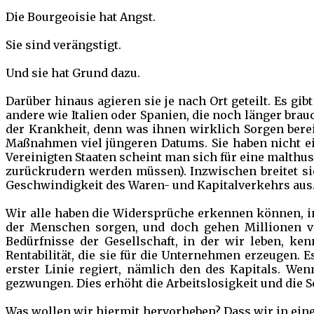
Die Bourgeoisie hat Angst.
Sie sind verängstigt.
Und sie hat Grund dazu.
Darüber hinaus agieren sie je nach Ort geteilt. Es gi
andere wie Italien oder Spanien, die noch länger brauc
der Krankheit, denn was ihnen wirklich Sorgen bereit
Maßnahmen viel jüngeren Datums. Sie haben nicht e
Vereinigten Staaten scheint man sich für eine malthus
zurückrudern werden müssen). Inzwischen breitet sic
Geschwindigkeit des Waren- und Kapitalverkehrs aus
Wir alle haben die Widersprüche erkennen können, in
der Menschen sorgen, und doch gehen Millionen von
Bedürfnisse der Gesellschaft, in der wir leben, ke
Rentabilität, die sie für die Unternehmen erzeugen. E
erster Linie regiert, nämlich den des Kapitals. We
gezwungen. Dies erhöht die Arbeitslosigkeit und die S
Was wollen wir hiermit hervorheben? Dass wir in eine