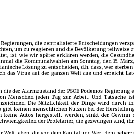
bt Regierungen, die zentralisierte Entscheidungen versp
hten, um zu reagieren und die Bevölkerung teilweise zu
et, ist, wie wir später erklären werden, die Gesundhei
inmal die Kommunalwahlen am Sonntag, den 15. März, 
ianische Lösung zu entscheiden, d.h. dass, wer sterben
h das Virus auf der ganzen Welt aus und erreicht Late
.
 die der Alarmzustand der PSOE-Podemos-Regierung ein
 Menschen jeden Tag zur Arbeit. Und Tatsache ist, 
nnzeichnen. Die Nützlichkeit der Dinge wird durch ih
s gibt keinen menschlichen Nutzen bei der Herstellung
nn keine Autos hergestellt werden, sinkt der Gewin
chwierigkeiten der Proletarier, die gezwungen sind, ihr
r Welt leben, die von dem Kapital und Wert dem beherrs