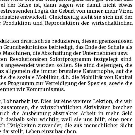
l der Krise ist, dann sagen wir damit nicht etwas
 allesfressenden Logik die Geburt von immer mehr Viren
dustrie entwickelt. Gleichzeitig sieht sie sich mit der
er Produktion und Reproduktion der wirtschaftlichen
oduktion drastisch zu reduzieren, diesen grenzenlosen
n Grundbedürfnisse befriedigt, das Ende der Schule als
ie Maschinen, die Abschaffung der Unternehmen usw.
ten Revolutionären Sofortprogramm festgelegt sind,
ngewendet werden sollen. Sie sind diejenigen, die
z allgemein die immer brutalere Katastrophe, auf die
 die soziale Mobilität, d.h. die Mobilität von Kapital
ses Programm zur Verteidigung der Spezies, sowie die
n, nennen wir Kommunismus.
 Lohnarbeit ist. Dies ist eine weitere Lektion, die wir
zusammen, die wirtschaftlichen Aktivitäten brechen
 durch die Ausbeutung abstrakter Arbeit in mehr Geld
h deshalb sehr wichtig, weil sie uns hilft, eine neue
sich Tätigkeiten zuwendet, die aus menschlicher Sicht
 darstellt, Leben einzuhauchen.