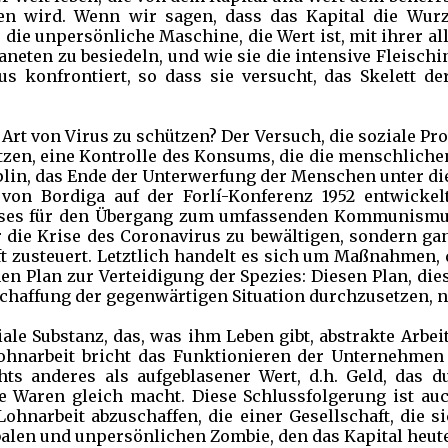
n wird. Wenn wir sagen, dass das Kapital die Wurze
s die unpersönliche Maschine, die Wert ist, mit ihrer
neten zu besiedeln, und wie sie die intensive Fleischin
s konfrontiert, so dass sie versucht, das Skelett d
t von Virus zu schützen? Der Versuch, die soziale Pr
etzen, eine Kontrolle des Konsums, die die menschliche
iplin, das Ende der Unterwerfung der Menschen unter d
on Bordiga auf der Forlí-Konferenz 1952 entwickel
ses für den Übergang zum umfassenden Kommunismus a
ie Krise des Coronavirus zu bewältigen, sondern gan
 zusteuert. Letztlich handelt es sich um Maßnahmen, die
n Plan zur Verteidigung der Spezies: Diesen Plan, die
bschaffung der gegenwärtigen Situation durchzusetze
ale Substanz, das, was ihm Leben gibt, abstrakte Arbeit,
ohnarbeit bricht das Funktionieren der Unternehmen 
chts anderes als aufgeblasener Wert, d.h. Geld, das
lle Waren gleich macht. Diese Schlussfolgerung ist auc
 Lohnarbeit abzuschaffen, die einer Gesellschaft, die 
balen und unpersönlichen Zombie, den das Kapital heute